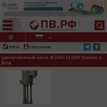
АЖНЫЕ НОВОСТИ
Войти
Регистрация
Центробежный насос 4COA6-12 EMP Slavkov u
Brna