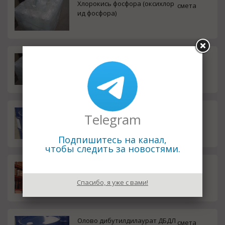
Хлорокись фосфора (оксихлор
смета
ид фосфора)
Ундекан (н-ундекан)
смета
Декан (н-декан)
смета
Telegram
Подпишитесь на канал,
чтобы следить за новостями.
Третбутилпирокатехин (4-ТБК)
смета
Спасибо, я уже с вами!
Олово дибутилдилаурат ДБДЛ
смета