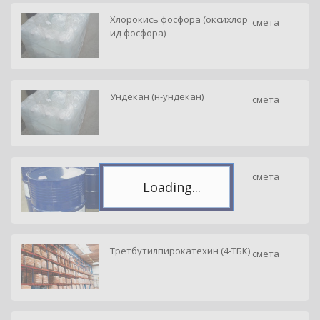
Хлорокись фосфора (оксихлор
смета
ид фосфора)
Telegram
Подпишитесь на канал,
Ундекан (н-ундекан)
смета
чтобы следить за новостями.
Спасибо, я уже с вами!
Декан (н-декан)
смета
Третбутилпирокатехин (4-ТБК)
смета