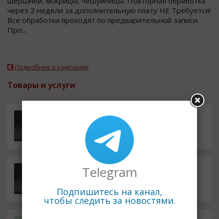
шершней, мокрицы, чешуйницы. Повторная обработка
через 2 недели за дополнительную плату НЕ Требуется!
Все обработки проходят по предварительной записи.
Про...
Подробнее о компании
Товары и услуги
Уничтожение клопов холодны
100.00
м туманом за 1 час с первого р
руб.
аза!
Telegram
Проводим уничтожение клопо
100.00
в и тараканов холодным паро
руб.
м с первого раза!
Подпишитесь на канал,
чтобы следить за новостями.