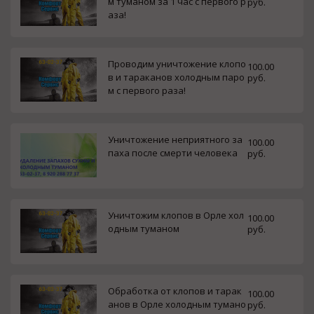
м туманом за 1 час с первого р
руб.
аза!
Проводим уничтожение клопо
100.00
в и тараканов холодным паро
руб.
м с первого раза!
Уничтожение неприятного за
100.00
паха после смерти человека
руб.
Уничтожим клопов в Орле хол
100.00
одным туманом
руб.
Обработка от клопов и тарак
100.00
анов в Орле холодным тумано
руб.