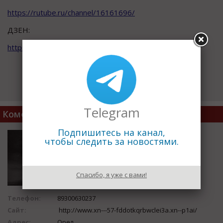
https://rutube.ru/channel/16161696/
ДЗЕН:
https://dzen.ru/id/5c608e45443b6200af09115f
Telegram
Комфорт Сервис
Подпишитесь на канал,
чтобы следить за новостями.
Спасибо, я уже с вами!
Телефон:
89300630237
Сайт:
http://www.xn---57-fddotkqrbwclei3a.xn--p1ai/
Адрес:
Орел