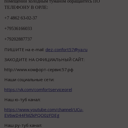
помещений холодным туманом обращайтесь ПО
ТЕЛЕФОНУ В ОРЛЕ:
+7 4862 63-02-37
+79536166033
+79202887737
ПИШИТЕ на e-mail:
dez-confort57@ya.ru
ЗАХОДИТЕ НА ОФИЦИАЛЬНЫЙ САЙТ:
http://www.комфорт-сервис57.рф
Наши социальные сети:
https://vk.com/comfortserviceorel
Наш ю-туб канал:
https://www.youtube.com/channel/UCu-
EV6wD44FMZkPQO0zFDEg
Наш ру-туб канал: