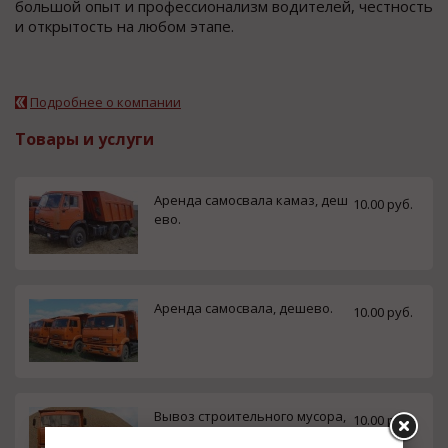
большой опыт и профессионализм водителей, честность
и открытость на любом этапе.
Подробнее о компании
Товары и услуги
Аренда самосвала камаз, деш
10.00 руб.
ево.
Аренда самосвала, дешево.
10.00 руб.
Вывоз строительного мусора,
10.00 руб.
дешево.