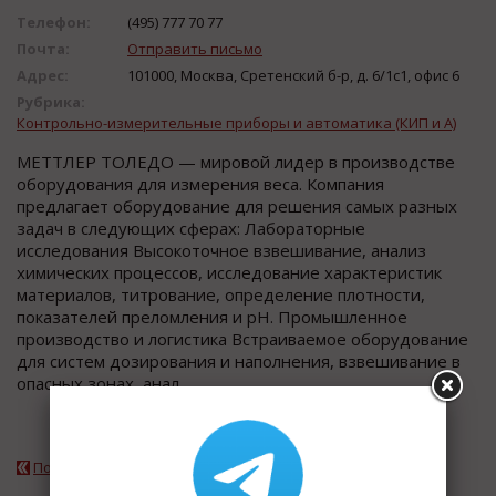
Телефон:
(495) 777 70 77
Почта:
Отправить письмо
Адрес:
101000, Москва, Сретенский б-р, д. 6/1c1, офис 6
Рубрика:
Контрольно-измерительные приборы и автоматика (КИП и А)
МЕТТЛЕР ТОЛЕДО — мировой лидер в производстве
оборудования для измерения веса. Компания
предлагает оборудование для решения самых разных
задач в следующих сферах: Лабораторные
исследования Высокоточное взвешивание, анализ
химических процессов, исследование характеристик
материалов, титрование, определение плотности,
показателей преломления и рН. Промышленное
производство и логистика Встраиваемое оборудование
для систем дозирования и наполнения, взвешивание в
опасных зонах, анал...
Подробнее о компании