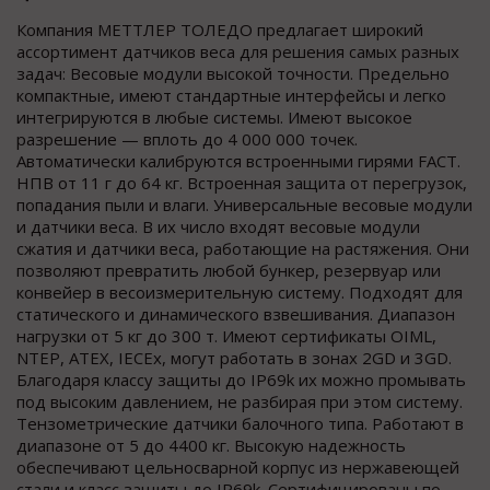
Компания МЕТТЛЕР ТОЛЕДО предлагает широкий
ассортимент датчиков веса для решения самых разных
задач: Весовые модули высокой точности. Предельно
компактные, имеют стандартные интерфейсы и легко
интегрируются в любые системы. Имеют высокое
разрешение — вплоть до 4 000 000 точек.
Автоматически калибруются встроенными гирями FACT.
НПВ от 11 г до 64 кг. Встроенная защита от перегрузок,
попадания пыли и влаги. Универсальные весовые модули
и датчики веса. В их число входят весовые модули
сжатия и датчики веса, работающие на растяжения. Они
позволяют превратить любой бункер, резервуар или
конвейер в весоизмерительную систему. Подходят для
статического и динамического взвешивания. Диапазон
нагрузки от 5 кг до 300 т. Имеют сертификаты OIML,
NTEP, ATEX, IECEx, могут работать в зонах 2GD и 3GD.
Благодаря классу защиты до IP69k их можно промывать
под высоким давлением, не разбирая при этом систему.
Тензометрические датчики балочного типа. Работают в
диапазоне от 5 до 4400 кг. Высокую надежность
обеспечивают цельносварной корпус из нержавеющей
стали и класс защиты до IP69k. Сертифицированы по