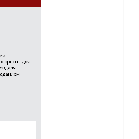
тке
ропрессы для
ов, для
заданием!