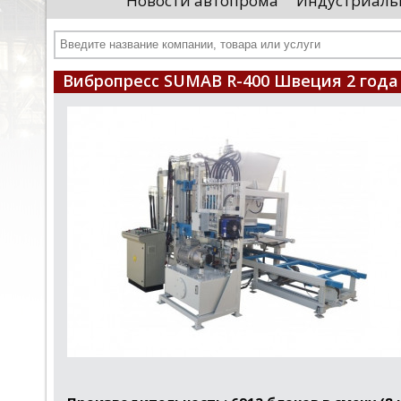
Новости автопрома
Индустриаль
иностранными удостоверяющими центрами.
пр
Чтобы...
че
Вибропресс SUMAB R-400 Швеция 2 года