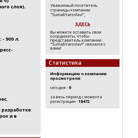
8 ч)
Уважаемый посетитель
ого слоя).
страницы компании
"SumabYaroslavl",
ЗДЕСЬ
Вы можете оставить свои
координаты, чтобы
- 900 л.
представитель компании
"SumabYaroslavl" связался с
вами!
ресс-
Статистика
Информацию о компании
просмотрели:
сегодня -
9
за весь период с момента
ес.
регистрации -
18472
и разработке
рок и в