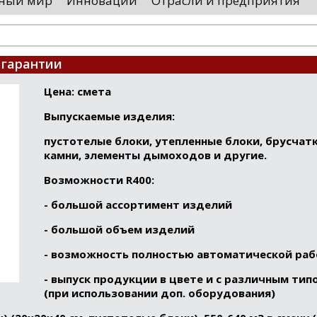
ный мир
Инновации
Отрасли и предприятия
оводятся необходимые проверки, после
«Уральские 
го спутники начнут...
производств
высокоскоро
...
 гарантии
Цена: смета
Выпускаемые изделия:
пустотелые блоки, утепленные блоки, брусчат
камни, элементы дымоходов и другие.
Возможности
R
4
00
:
- большой ассортимент изделий
- большой объем изделий
- возможность полностью автоматической ра
- выпуск продукции в цвете и с различным тип
(при использовании доп. оборудования)