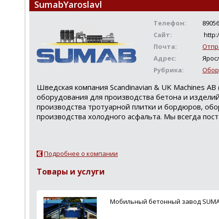
SumabYaroslavl
Телефон:
8905
Сайт:
http:
Почта:
Отпр
Адрес:
Ярос
Рубрика:
Обор
Шведская компания Scandinavian & UK Machines AB 
оборудования для производства бетона и издели
производства тротуарной плитки и бордюров, обо
производства холодного асфальта. Мы всегда пост
Подробнее о компании
Товары и услуги
Мобильный бетонный завод SUMAB