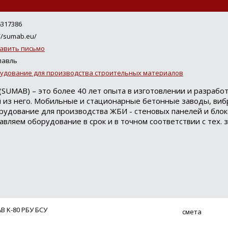
Loading...
6317386
//sumab.eu/
авить письмо
лавль
удование для производства строительных материалов
(SUMAB) – это более 40 лет опыта в изготовлении и разрабо
й из него. Мобильные и стационарные бетонные заводы, виб
рудование для производства ЖБИ - стеновых панелей и блок
авляем оборудование в срок и в точном соответствии с тех. 
 K-80 РБУ БСУ
смета