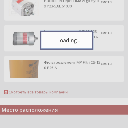
Telegram
Насос шестеренный Argo Hyto
смета
Подпишитесь на канал,
s P23-5,8L.61030
чтобы следить за новостями.
Спасибо, я уже с вами!
Насос шестеренный ZHG P23-
смета
5,8L-A03D01-AG02P01-N /65017/
Фильтроэлемент MP Filtri CS-15
смета
0-P25-A
Смотреть все товары компании
Место расположения