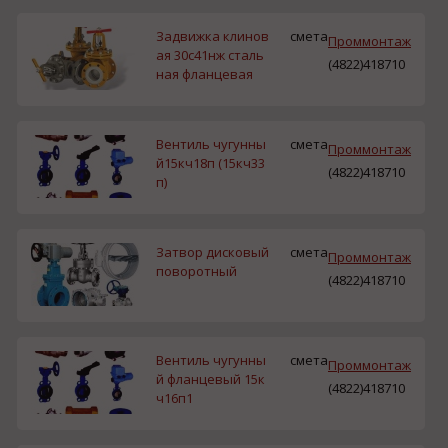
Задвижка клинов
смета
Проммонтаж
ая 30с41нж сталь
(4822)418710
ная фланцевая
Вентиль чугунны
смета
Проммонтаж
й15кч18п (15кч33
(4822)418710
п)
Затвор дисковый
смета
Проммонтаж
поворотный
(4822)418710
Вентиль чугунны
смета
Проммонтаж
й фланцевый 15к
(4822)418710
ч16п1