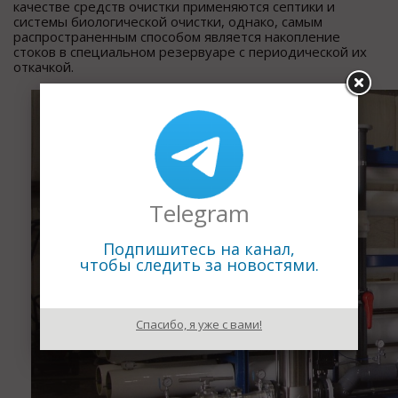
качестве средств очистки применяются септики и
системы биологической очистки, однако, самым
распространенным способом является накопление
стоков в специальном резервуаре с периодической их
откачкой.
Telegram
Подпишитесь на канал,
чтобы следить за новостями.
Спасибо, я уже с вами!