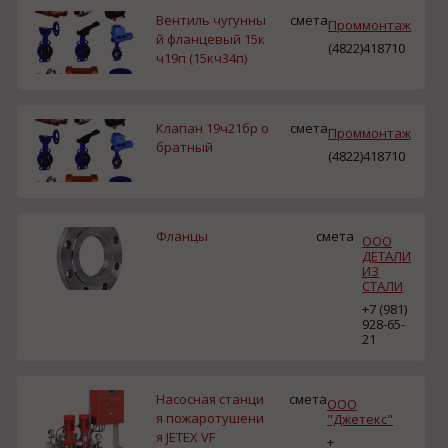
Вентиль чугунны
смета
Проммонтаж
й фланцевый 15к
(4822)418710
ч19п (15кч34п)
Клапан 19ч21бр о
смета
Проммонтаж
братный
(4822)418710
Фланцы
смета
ООО
ДЕТАЛИ
ИЗ
СТАЛИ
+7 (981)
928-65-
21
Насосная станци
смета
ООО
я пожаротушени
"Джетекс"
я JETEX VF
+