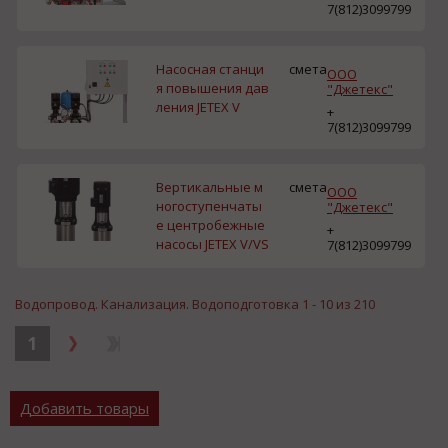
7(812)3099799
Насосная станци
смета
ООО
я повышения дав
"Джетекс"
ления JETEX V
+
7(812)3099799
Вертикальные м
смета
ООО
ногоступенчаты
"Джетекс"
е центробежные
+
насосы JETEX V/VS
7(812)3099799
Водопровод. Канализация. Водоподготовка 1 - 10 из 210
1
Добавить товары