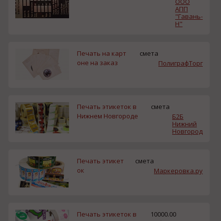
ООО
АПП
"Гавань-
Н"
Печать на карт
смета
оне на заказ
ПолиграфТорг
Печать этикеток в
смета
Нижнем Новгороде
Б2Б
Нижний
Новгород
Печать этикет
смета
ок
Маркеровка.ру
Печать этикеток в
10000.00