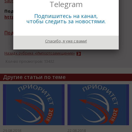
sautkina@kommersant.ru
+7 (903) 527-63-54
Telegram
Подробнее:
Подпишитесь на канал,
https://www.kommersant.ru/conference/352
чтобы следить за новостями.
Подписаться на рассылку новостей
Спасибо, я уже с вами!
Назад к рубрике «Импортозамещение»
Кол-во просмотров: 13432
Другие статьи по теме
29.08.2018
22.08.2018