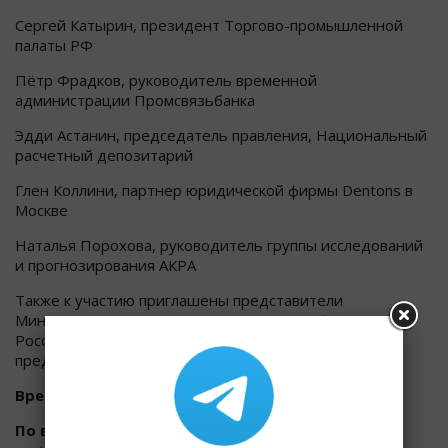
Сергей Катырин, президент Торгово-промышленной
палаты РФ
Пётр Фрадков, руководитель временной
администрации Промсвязьбанка
Эдди Астанин, председатель правления, Национальный
расчетный депозитарий
Глен Коллини, партнер юридической фирмы Dentons в
Москве
Наталья Порохова, руководитель группы исследований
и прогнозирования АКРА
Также к участию приглашены представители
Минэкономразвития, Минпромторга, Минфина,
Российского союза промышленников и
предпринимателей, представители бизнеса.
Время проведения бизнес-бранча
: 10:30 – 14:00
По вопросам регистрации:
Евгения Сауткина