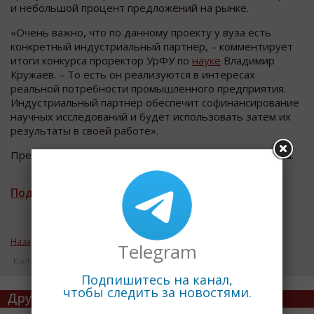
и небольшой процент предложений на рынке.
«Очень важно, что по данному проекту у вуза есть
конкретный индустриальный партнер, – комментирует
итоги конкурса проректор УрФУ по
науке
Владимир
Кружаев. – То есть он реализуются в интересах
реальной потребности промышленного предприятия.
Индустриальный партнер обеспечит софинансирование
научных исследований и будет использовать затем их
результаты в своей работе».
Пресс-служба Уральского федерального университета.
Подписаться на рассылку новостей
Назад к рубрике «Импортозамещение»
Telegram
Кол-во просмотров: 15579
Подпишитесь на канал,
чтобы следить за новостями.
Другие статьи по теме