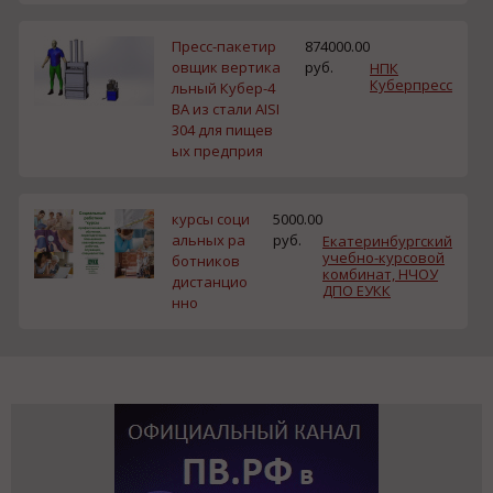
Пресс-пакетир
874000.00
овщик вертика
руб.
НПК
Куберпресс
льный Кубер-4
ВА из стали AISI
304 для пищев
ых предприя
курсы соци
5000.00
альных ра
руб.
Екатеринбургский
учебно-курсовой
ботников
комбинат, НЧОУ
дистанцио
ДПО ЕУКК
нно