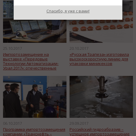
Спасибо, я уже с вами!
25.10.2017
20.10.2017
Импортозамещение на
«Русская Трапеза» изготовила
выставке «Передовые
высокоскоростную линию для
Технологии Автоматизации-
упаковки миникексов
Урал 2017»: отечественные
разработчики представят
решения по автоматизации
06.10.2017
29.09.2017
Программа импортозамещения
Российский гидроабразив –
компании «Транснефть –
успешное импортозамещение