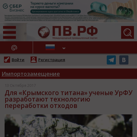
АЖНЫЕ НОВОСТИ
Войти
Регистрация
Импортозамещение
13 Октября 2017
Для «Крымского титана» ученые УрФУ
разработают технологию
переработки отходов