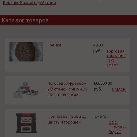
Верхняя Волга» в действии
Каталог товаров
Гречка
40.00
руб.
Торговая
компания
"ТРИ
КИТА"
4-х осевой фрезерн
600000.00
ый станок с ЧПУ ADV
руб.
UMACH
ERCUT K6090T4A
Приправа Перец ду
смета
шистый горошек
ООО
"Основы
Вкуса"