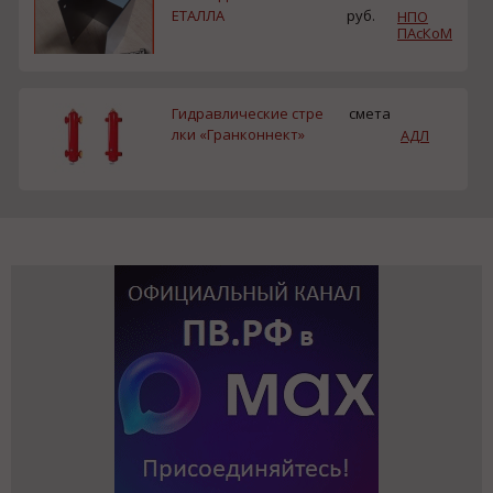
ЕТАЛЛА
руб.
НПО
ПАсКоМ
Гидравлические стре
смета
лки «Гранконнект»
АДЛ