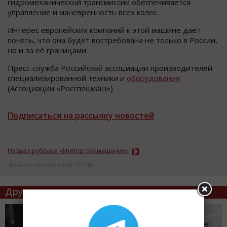
гидромеханической трансмиссии обеспечивается
управление и маневренность всех колес.
Интерес европейских компаний к этой машине дает
понять, что она будет востребована не только в России,
но и за её границами.
Пресс-служба Российской ассоциации производителей
специализированной техники и
оборудования
(Ассоциации «Росспецмаш»)
Подписаться на рассылку новостей
Назад к рубрике «Импортозамещение»
Кол-во просмотров: 12110
Другие статьи по теме