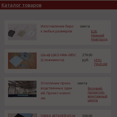
Каталог товаров
Изготовление биро
смета
к любых размеров
Б2Б
Нижний
Новгород
Шкаф ШКО-НМк-08SC
279.00
(2 ложемента)
руб.
НПО
ПАсКоМ
Отопление произ
смета
водственных здан
Везувий-
проектно-
ий. Проект и монт
монтажный
аж.
центр
ГИБКА ДЕТАЛЕЙ ИЗ М
500.00