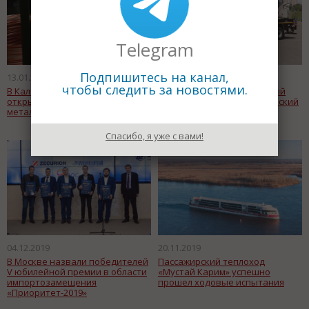
Telegram
Подпишитесь на канал,
13.01.2020
25.12.2019
чтобы следить за новостями.
В Калининградской области
Уникальный отечественный
открылся импортозамещающий
автокран вышел на российский
металлургический завод
рынок
Спасибо, я уже с вами!
04.12.2019
20.11.2019
В Москве назвали победителей
Пассажирский теплоход
V юбилейной премии в области
«Мустай Карим» успешно
импортозамещения
прошел ходовые испытания
«Приоритет-2019»