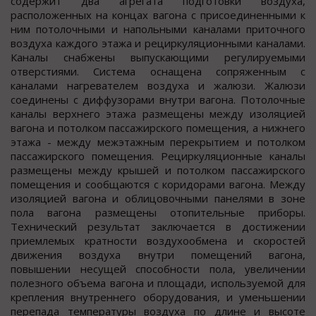
содержит два агрегата подготовки воздуха,
расположенных на концах вагона с присоединенными к
ним потолочными и напольными каналами приточного
воздуха каждого этажа и рециркуляционными каналами.
Каналы снабжены выпускающими регулируемыми
отверстиями. Система оснащена сопряженным с
каналами нагревателем воздуха и жалюзи. Жалюзи
соединены с диффузорами внутри вагона. Потолочные
каналы верхнего этажа размещены между изоляцией
вагона и потолком пассажирского помещения, а нижнего
этажа - между межэтажным перекрытием и потолком
пассажирского помещения. Рециркуляционные каналы
размещены между крышей и потолком пассажирского
помещения и сообщаются с коридорами вагона. Между
изоляцией вагона и облицовочными панелями в зоне
пола вагона размещены отопительные приборы.
Технический результат заключается в достижении
приемлемых кратности воздухообмена и скоростей
движения воздуха внутри помещений вагона,
повышении несущей способности пола, увеличении
полезного объема вагона и площади, используемой для
крепления внутреннего оборудования, и уменьшении
перепада температуры воздуха по длине и высоте