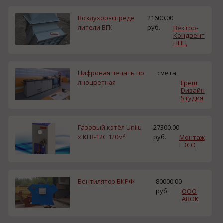
Воздухораспреде
21600.00
лители ВГК
руб.
Вектор-
Кондвент
НПЦ
Цифровая печать по
смета
лноцветная
Fреш
Dизайн
Sтудия
Газовый котёл Unilu
27300.00
x КГВ-12С 120м²
руб.
Монтаж
ГЭСО
Вентилятор ВКРФ
80000.00
руб.
ООО
АВОК