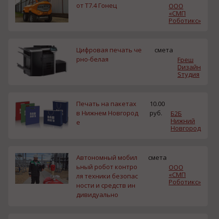
от T7.4 Гонец
ООО
«СМП
Роботикс»
Цифровая печать че
смета
рно-белая
Fреш
Dизайн
Sтудия
Печать на пакетах
10.00
в Нижнем Новгород
руб.
Б2Б
Нижний
е
Новгород
Автономный мобил
смета
ьный робот контро
ООО
«СМП
ля техники безопас
Роботикс»
ности и средств ин
дивидуально