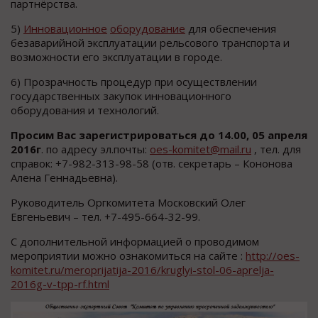
партнёрства.
5)
Инновационное
оборудование
для обеспечения
безаварийной эксплуатации рельсового транспорта и
возможности его эксплуатации в городе.
6) Прозрачность процедур при осуществлении
государственных закупок инновационного
оборудования и технологий.
Просим Вас зарегистрироваться до 14.00, 05 апреля
2016г
. по адресу эл.почты:
oes-komitet@mail.ru
, тел. для
справок: +7-982-313-98-58 (отв. секретарь – Кононова
Алена Геннадьевна).
Руководитель Оргкомитета Московский Олег
Евгеньевич – тел. +7-495-664-32-99.
С дополнительной информацией о проводимом
мероприятии можно ознакомиться на сайте :
http://oes-
komitet.ru/meroprijatija-2016/kruglyi-stol-06-aprelja-
2016g-v-tpp-rf.html