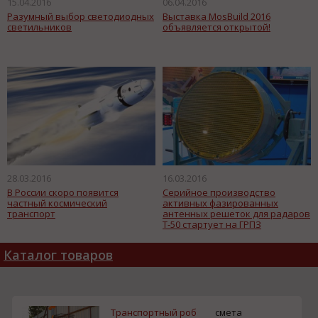
15.04.2016
06.04.2016
Разумный выбор светодиодных
Выставка MosBuild 2016
светильников
объявляется открытой!
28.03.2016
16.03.2016
В России скоро появится
Серийное производство
частный космический
активных фазированных
транспорт
антенных решеток для радаров
Т-50 стартует на ГРПЗ
Каталог товаров
Транспортный роб
смета