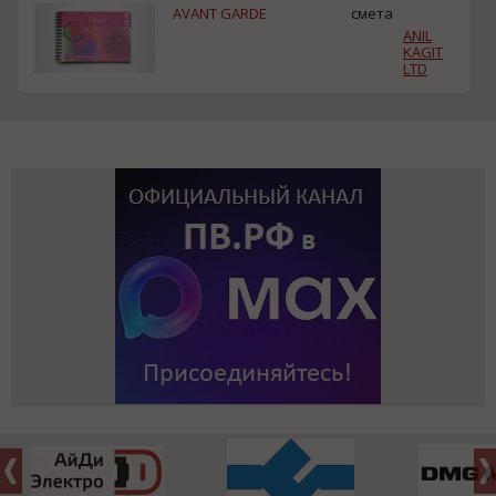
AVANT GARDE
смета
ANIL
KAGIT
LTD