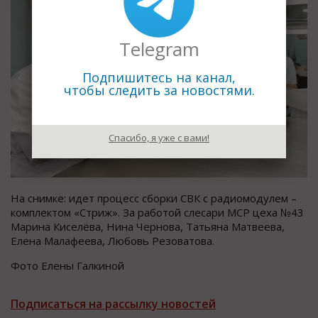
Telegram
Подпишитесь на канал,
чтобы следить за новостями.
Спасибо, я уже с вами!
На снимке: идет процесс сборки СВК с радиомодулем –
комплектом «Стриж». За работой слесари МСР цеха №43
Марина Киселёва, Нина Чернова, Татьяна Матвеева,
Елена Малафеева, Любовь Резоватова.
Фото Елены Галкиной
Подписаться на рассылку новостей