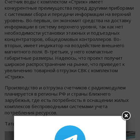
Счетчик воды с комплектом «Стриж» имеет
конкурентные преимущества перед другими приборами
с системами сбора и передачи информации на верхний
уровень. Во-первых, он экономит средства на доставку
информации в систему верхнего уровня, так как нет
необходимости установки этажных и подъездных
концентраторов, общедомовых контроллеров. Во-
вторых, имеет индикатор на воздействие внешнего
магнитного поля. В-третьих, у него компактные
габаритные размеры. Надеюсь, что проект получит
широкое распространение на рынке, что приведет к
увеличению товарной отгрузки СВК с комплектом
«Стриж».
Производство и отгрузка счетчиков с радиомодулем
планируется в регионы РФ и страны ближнего
зарубежья, где есть потребность в оснащении жилых
комплексов беспроводными системами учета
потребления ресурсов.
Татьяна Коннова. Пресс служба АО «АПЗ».