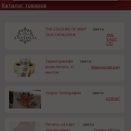
Каталог товаров
THE COLOURS OF ANAT
смета
OLIA CATALOGUE
ANIL
KAGIT
LTD
Термотрансфе
смета
рная печать эт
Маркеровка.ру
икеток
Услуги Типографии
смета
КОВЧЕГ
Печать на карт
смета
оне на заказ
ПолиграфТорг