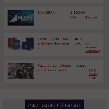
EAM NERPA
118000.00
руб.
Новософт
Печать на пакетах
10.00
в Нижнем Новгород
руб.
Б2Б
Нижний
е
Новгород
Разработка нейронн
смета
ых сетей на заказ
ООО
"Норд
Клан"