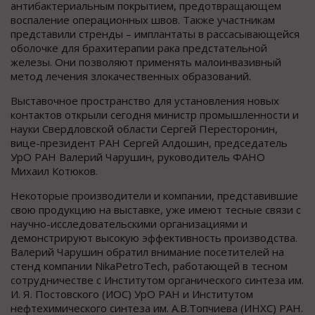
антибактериальным покрытием, предотвращающем
воспаление операционных швов. Также участникам
представили стренды – имплантаты в рассасывающейся
оболочке для брахитерапии рака предстательной
железы. Они позволяют применять малоинвазивный
метод лечения злокачественных образований.
Выставочное пространство для установления новых
контактов открыли сегодня министр промышленности и
науки Свердловской области Сергей Пересторонин,
вице-президент РАН Сергей Алдошин, председатель
УрО РАН Валерий Чарушин, руководитель ФАНО
Михаил Котюков.
Некоторые производители и компании, представившие
свою продукцию на выставке, уже имеют тесные связи с
научно-исследовательскими организациями и
демонстрируют высокую эффективность производства.
Валерий Чарушин обратил внимание посетителей на
стенд компании NikaPetroTech, работающей в тесном
сотрудничестве с Институтом органического синтеза им.
И. Я. Постовского (ИОС) УрО РАН и Институтом
нефтехимического синтеза им. А.В.Топчиева (ИНХС) РАН.