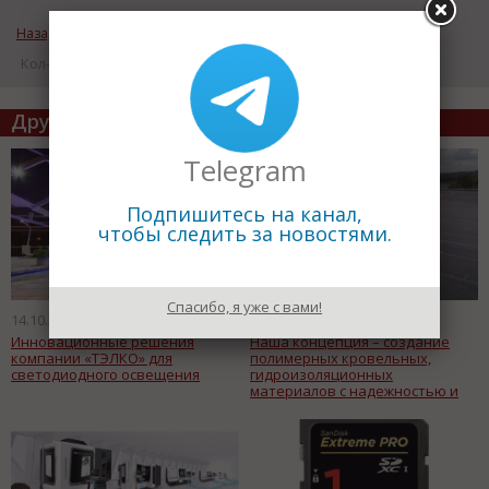
Назад к рубрике «Инновации»
Кол-во просмотров: 17305
Другие статьи по теме
Telegram
Подпишитесь на канал,
чтобы следить за новостями.
Спасибо, я уже с вами!
14.10.2016
07.10.2016
Инновационные решения
Наша концепция – создание
компании «ТЭЛКО» для
полимерных кровельных,
светодиодного освещения
гидроизоляционных
материалов с надежностью и
долговечностью на уровне
жизненного цикла зданий