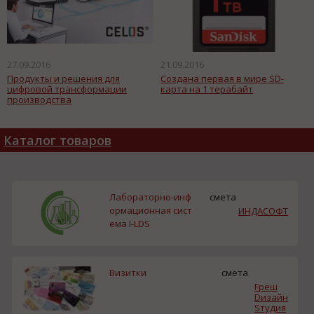
27.09.2016
21.09.2016
Продукты и решения для
Создана первая в мире SD-
цифровой трансформации
карта на 1 терабайт
производства
Каталог товаров
Лабораторно-инф
смета
ормационная сист
ИНДАСОФТ
ема I-LDS
Визитки
смета
Fреш
Dизайн
Sтудия