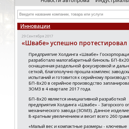
Новости автопрома
Индустриаль
департамента продаж и контрактации
ин
гражданского судостроения ...
Чт
Инновации
29 Сентября 2017
«Швабе» успешно протестировал
Предприятие Холдинга «Швабе» Госкорпораци
разработало малогабаритный бинокль БП-8х20.
оснащенная раздельной фокусировкой и даль
сеткой, благополучно прошла комплекс заводск
испытаний и готовится к серийному производст
БП-8х20 в серийное производство запланирова
ЗОМЗ в 4 квартале 2017 года.
БП-8х20 является инициативной разработкой
предприятия Холдинга «Швабе» - Загорского о
механического завода (ЗОМЗ). Данное изделие
8-кратным увеличением и весит всего 260 грам
«Малый вес и компактные размеры - ключевые