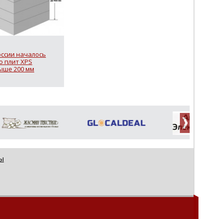
оссии началось
о плит XPS
ыше 200 мм
ы