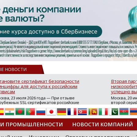
ЫЕ НОВОСТИ
тановите сертификат безопасности
Вторая пар
нцифры для доступа к российским
низкоорбит
рвисам
успешно вы
сква, 23 июля 2026 года — При отзыве
Москва, 20 и
рубежных SSL-сертификатов российские
второй сери
йты могут некорректно открываться в
аппаратов, к
остранных браузерах (Google Chrome,
масштабной 
fari, Edge и др.), а соединение с сервисами
группировки
жет отображаться как небезопасное.
интернет с 
ТИ ПРОМЫШЛЕННОСТИ
НОВОСТИ КОМПАНИЙ
которые ресурсы уже сообщили о
из ключевых
зможной недоступности и ошибках при
«Экономика 
дключении из-за отзывов сертификатов
трансформаци
ДИПЛОМЫ