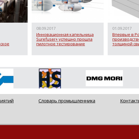
08.09.2017
01.09.2017
Инновационная капельница
Впервые в Р
Surefuser+ успешно прошла
производств
ское
пилотное тестирование
толщиной св
риятий
Словарь промышленника
Контакт