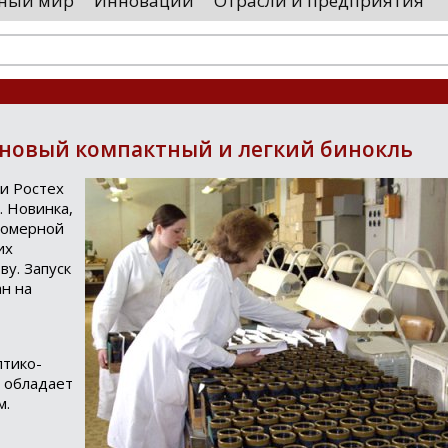
ный мир
Инновации
Отрасли и предприятия
остранными удостоверяющими центрами.
проводятся 
обы...
чего спутники
 новый компактный и легкий бинокль
и Ростех
 Новинка,
номерной
их
ву. Запуск
н на
птико-
 обладает
м.