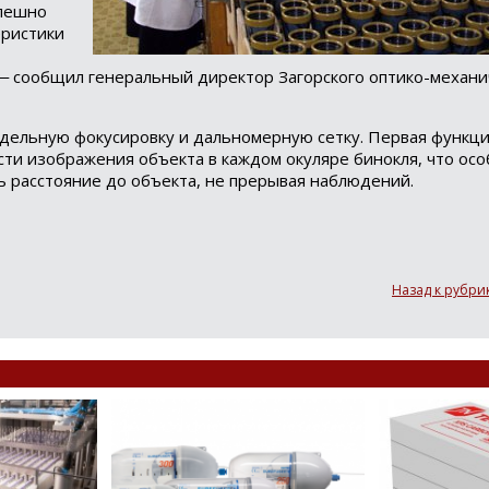
спешно
еристики
Loading...
‒ сообщил генеральный директор Загорского оптико-механи
здельную фокусировку и дальномерную сетку. Первая функци
сти изображения объекта в каждом окуляре бинокля, что ос
ь расстояние до объекта, не прерывая наблюдений.
Назад к рубри