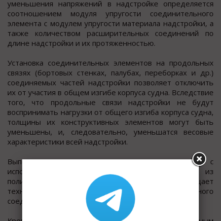
уменьшения напряжений в надстройке определяется
соотношением модуля упругости соединительного
элемента с модулем упругости материала надстройки, а
также количеством расширительных соединений по
длине надстройки и их протяженностью.
Установка соединительных элементов на продольных
связях (бортовых стенках, палубах, переборках и др.)
соединяемых частей надстройки позволяет отключить
их от участия в общем изгибе корпуса судна. Вследствие
того, что продольные связи надстройки не будут
воспринимать нагрузки от общего изгиба корпуса судна,
толщины их конструктивных элементов могут быть
уменьшены, и, следовательно, уменьшатся весовые
характеристики всей надстройки.
Выполнение соединительных элементов с
использованием готовых плоских панелей из
полимерного композиционного материала упрощает
технологичность сборки и монтажа расширительного
соединения в надстройке судна.
Крепление соединительных элементов к продольным