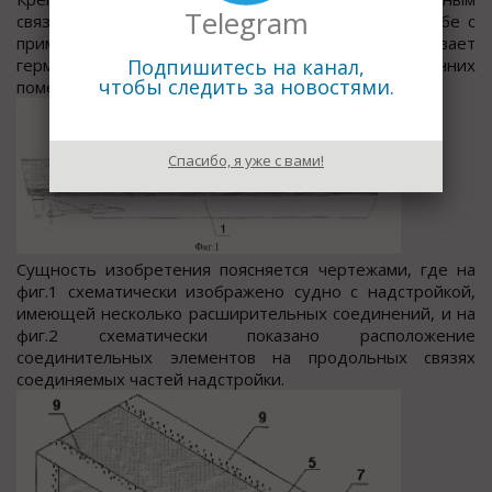
Telegram
связям обеих частей надстройки и к верхней палубе с
применением клееболтового соединения обеспечивает
Подпишитесь на канал,
герметичность и непроницаемость всех внутренних
чтобы следить за новостями.
помещений надстройки.
Спасибо, я уже с вами!
Сущность изобретения поясняется чертежами, где на
фиг.1 схематически изображено судно с надстройкой,
имеющей несколько расширительных соединений, и на
фиг.2 схематически показано расположение
соединительных элементов на продольных связях
соединяемых частей надстройки.