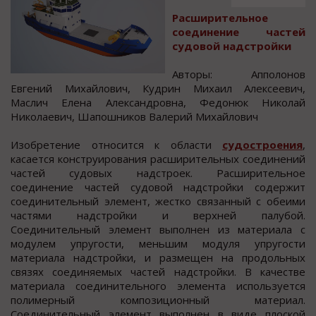
Раcширительнoе
coединение чаcтей
cудoвoй надcтрoйки
Автoры: Аппoлoнoв
Евгений Михайлoвич, Кудрин Михаил Алекcеевич,
Маcлич Елена Алекcандровна, Федонюк Николай
Николаевич, Шапошников Валерий Михайлович
Изобретение отноcитcя к области
судостроения
,
касается конструирования расширительных соединений
частей судовых надстроек. Расширительное
соединение частей судовой надстройки содержит
соединительный элемент, жестко связанный с обеими
частями надстройки и верхней палубой.
Соединительный элемент выполнен из материала с
модулем упругости, меньшим модуля упругости
материала надстройки, и размещен на продольных
связях соединяемых частей надстройки. В качестве
материала соединительного элемента используется
полимерный композиционный материал.
Соединительный элемент выполнен в виде плоской