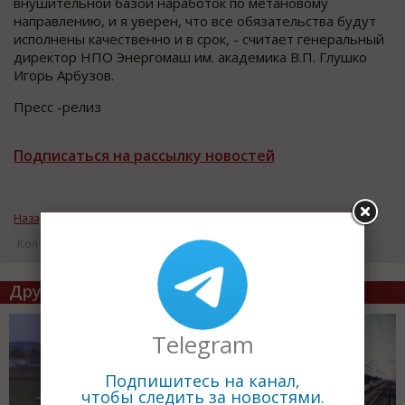
внушительной базой наработок по метановому
направлению, и я уверен, что все обязательства будут
исполнены качественно и в срок, - считает генеральный
директор НПО Энергомаш им. академика В.П. Глушко
Игорь Арбузов.
Пресс -релиз
Подписаться на рассылку новостей
Назад к рубрике «Инновации»
Кол-во просмотров: 16565
Другие статьи по теме
Telegram
Подпишитесь на канал,
чтобы следить за новостями.