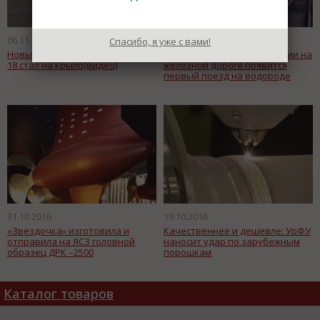
06.11.2016
04.11.2016
Спасибо, я уже с вами!
Новый российский самолет DS-
К концу 2017 года в Германии на
18 стал на крыло(видео)
железной дороге появится
первый поезд на водороде
31.10.2016
19.10.2016
«Звездочка» изготовила и
Качественнее и дешевле: УрФУ
отправила на ЯСЗ головной
наносит удар по зарубежным
образец ДРК –2500
порошкам
Каталог товаров