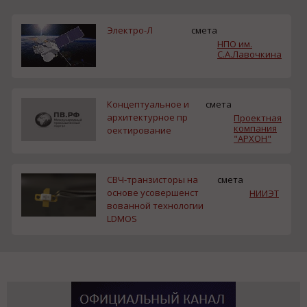
Электро-Л
смета
НПО им.
С.А.Лавочкина
Концептуальное и
смета
архитектурное пр
Проектная
компания
оектирование
"АРХОН"
СВЧ-транзисторы на
смета
основе усовершенст
НИИЭТ
вованной технологии
LDMOS