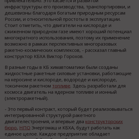
привлекательно. Это касается и развитой
инфраструктуры его производства, транспортировки, и
дешевизны благодаря богатым природным ресурсам
России, и относительной простоты в эксплуатации.
Стоит отметить, что двигатели на кислороде и
сжиженном природном газе имеют хороший потенциал
многократного использования, поэтому их применение
возможно в рамках перспективных многоразовых
ракетно-космических комплексов, - рассказал главный
конструктор КБХА Виктор Горохов.
В разные годы в КБ химавтоматики были созданы
жидкостные ракетные силовые установки, работающие
на керосине и кислороде, водороде и кислороде,
токсичном ракетном
топливе
. Здесь разработали для
космоса двигатель на ядерном топливе и ионный
(электроракетный).
- Это первый контракт, который будет реализовываться
интегрированной структурой ракетного
двигателестроения, и впервые два
конструкторских
бюро
,
НПО
Энергомаш и КБХА, будут работать как
единое целое. Каждое предприятие обладает