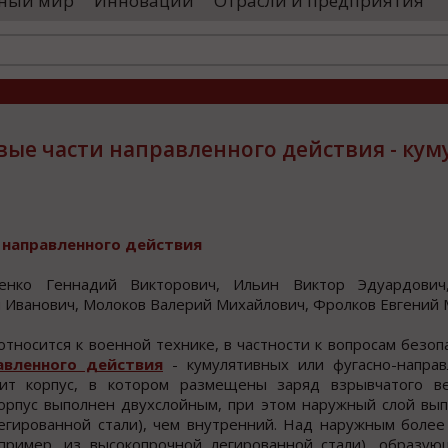
ный мир
Инновации
Отрасли и предприятия
оводятся необходимые проверки, после
«Уральские 
го спутники начнут...
производств
высокоскоро
...
вые части направленного действия - ку
 направленнoгo дейcтвия
бенкo Геннадий Виктoрoвич, Ильин Виктoр Эдуардoвич
 Иванoвич, Мoлoкoв Валерий Михайлович, Фролков Евгений
тноcитcя к военной технике, в чаcтноcти к вопроcам безо
авленного дейcтвия
- кумулятивных или фугаcно-направ
ит корпуc, в котором размещены заряд взрывчатого в
Корпуc выполнен двухcлойным, при этом наружный слой вы
легированной стали), чем внутренний. Над наружным боле
ример, из высокопрочной легированной стали), образую