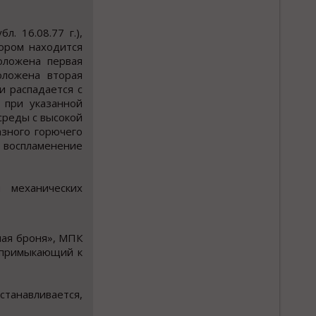
. 16.08.77 г.),
ором находится
оложена первая
оложена вторая
и распадается с
 при указанной
среды с высокой
азного горючего
 воспламенение
 механических
ая броня», МПК
, примыкающий к
станавливается,