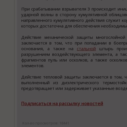
При срабатывании взрывателя 3 происходит ини
ударной волны в сторону кумулятивной облицов
направленного кумулятивного действия служит ко
которых достаточна для обеспечения необходимы
Действие механической защиты многослойно
заключается в том, что при попадании в боепр
основания, а также на
стальной
штырь происх
разрушением воздействующего элемента, а так
фрагментов пуль или осколков, а также осколк
элементов.
Действие тепловой защиты заключается в том, ч
выполненный из диэлектрического термостой
предотвращает или задерживает указанные воздей
Подписаться на рассылку новостей
Кол-во просмотров: 18441