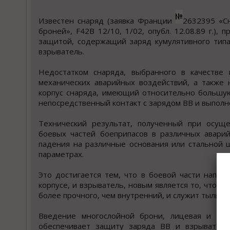
Известен снаряд (заявка Франции
2632395 «С
броней», F42В 12/10, 1/02, опубл. 12.08.89 г.)
защитой, содержащий заряд кумулятивного типа
взрыватель.
Недостатком снаряда, выбранного в качестве 
механических аварийных воздействий, а также 
корпус снаряда, имеющий относительно большую
непосредственный контакт с зарядом ВВ и выпол
Технический результат, полученный при осуще
боевых частей боеприпасов в различных аварий
падения на различные основания или стальной 
параметрах.
Это достигается тем, что в боевой части напр
корпусе, и взрыватель, новым является то, что 
более прочного, чем внутренний, и служит тыльн
Введение многослойной брони, лицевая и тыл
обеспечивает защиту заряда ВВ и взрывателя