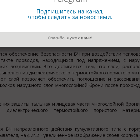
нных массогабаритных параметрах корпус устройства выполн
лее прочного, чем внутренний. В этом случае сохранены 
Подпишитесь на канал,
таточные для отбора энергии от заряда ВВ при его подрыв
чтобы следить за новостями.
го объекта, а выполнение наружного слоя корпуса из 
частью многослойной брони, позволяет обеспечить дополн
олнение устройства в виде многослойной конструкции п
Спасибо, я уже с вами!
 БЧ путем перераспределения массы по слоям.
тся обеспечение безопасности БЧ при воздействии теплов
нтакте проводов, находящихся под напряжением, с нар
ких воздействий. Это достигается тем, что слой, распо
выполнен из диэлектрического термостойкого пористого мат
от слой позволяет обеспечить поглощение и рассеивани
осколков наружного слоя многослойной брони после прохож
ления защиты тыльная и лицевая части многослойной брон
 диэлектрического термостойкого пористого матер
ия БЧ направленного действия кумулятивного типа с кор
вателя, на фиг.2 - увеличенное изображение слоев корпуса (