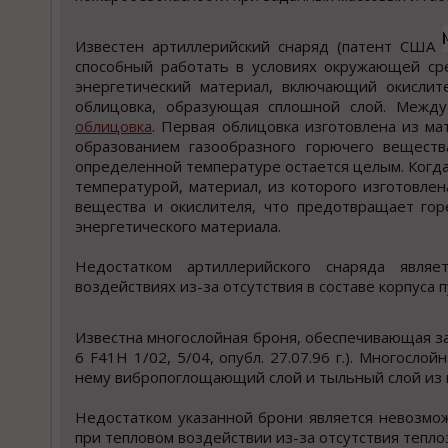
Известен артиллерийский снаряд (патент США
способный работать в условиях окружающей ср
энергетический материал, включающий окислит
облицовка, образующая сплошной слой. Между
облицовка
. Первая облицовка изготовлена из ма
образованием газообразного горючего веществ
определенной температуре остается целым. Когда
температурой, материал, из которого изготовле
вещества и окислителя, что предотвращает гор
энергетического материала.
Недостатком артиллерийского снаряда являе
воздействиях из-за отсутствия в составе корпуса 
Известна многослойная броня, обеспечивающая за
6 F41H 1/02, 5/04, опубл. 27.07.96 г.). Многос
нему вибропоглощающий слой и тыльный слой из 
Недостатком указанной брони является невозмож
при тепловом воздействии из-за отсутствия тепло