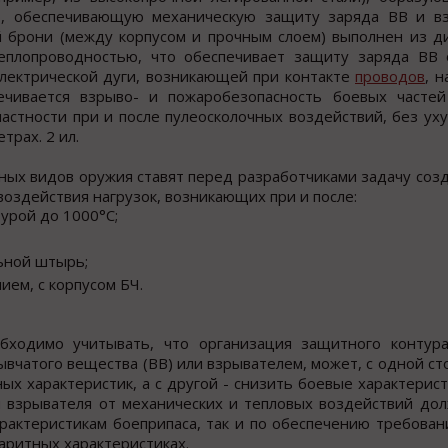
, обеспечивающую механическую защиту заряда ВВ и вз
 брони (между корпусом и прочным слоем) выполнен из ди
теплопроводностью, что обеспечивает защиту заряда ВВ 
электрической дуги, возникающей при контакте
проводов
, 
ечивается взрыво- и пожаробезопасность боевых частей
частности при и после пулеосколочных воздействий, без у
трах. 2 ил.
ых видов оружия ставят перед разработчиками задачу созд
оздействия нагрузок, возникающих при и после:
турой до 1000°С;
льной штырь;
ием, с корпусом БЧ.
обходимо учитывать, что организация защитного контур
вчатого вещества (ВВ) или взрывателем, может, с одной ст
ых характеристик, а с другой - снизить боевые характерист
 взрывателя от механических и тепловых воздействий дол
рактеристикам боеприпаса, так и по обеспечению требован
аритных характеристиках.