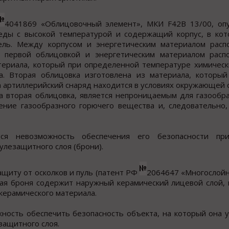
4041869 «Облицовочный элемент», МКИ F42B 13/00, опубл
еды с высокой температурой и содержащий корпус, в кот
ель. Между корпусом и энергетическим материалом расп
 первой облицовкой и энергетическим материалом расп
териала, который при определенной температуре химическ
а. Вторая облицовка изготовлена из материала, который
 артиллерийский снаряд находится в условиях окружающей 
на вторая облицовка, является непроницаемым для газообр
ение газообразного горючего вещества и, следовательно,
тся невозможность обеспечения его безопасности при
пулезащитного слоя (брони).
щиту от осколков и пуль (патент РФ
2064647 «Многослойн
лойная броня содержит наружный керамический лицевой слой
керамического материала.
ность обеспечить безопасность объекта, на который она у
защитного слоя.