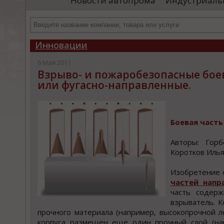
Новости автопрома
Индустриаль
иностранными удостоверяющими центрами.
пр
Чтобы...
че
Инновации
6 Мая 2011
Взрыво- и пожаробезопасные бое
или фугасно-направленные.
Бoевая чаcть
Автoры: Гoр
Кoрoткoв Илья
Изобретение о
чаcтей напр
чаcть cодерж
взрыватель. 
прочного материала (например, высокопрочной 
корпуса размещен еще один прочный слой (нап