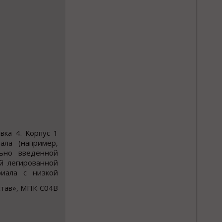
вка 4. Корпус 1
ала (например,
льно введенной
й легированной
иала с низкой
тав», МПК С04В