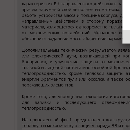
характеристик БЧ направленного действия в зада
причем наружный слой выполнен из материала бо
работы устройства масса и толщина корпуса, дос
направленным действием в сторону поражаемо
материала, являющегося одновременно тыльной 
от механических воздействий. Указанное вып
обеспечить заданные массогабаритные параметры
Дополнительным техническим результатом являе
или электрической дуги, возникающей при ко
боеприпаса, и улучшение защиты от механичес
тыльной и лицевой частями многослойной брони, 
теплопроводностью. Кроме тепловой защиты эт
энергии фрагментов пули или осколка, а также 
поражающих элементов.
Кроме того, для упрощения технологии изготов
для заливки и последующего отверждения
теплопроводностью.
На приведенной фиг.1 представлена конструкц
тепловую и механическую защиту заряда ВВ и взры