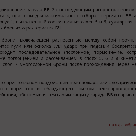
циирование заряда ВВ 2 с последующим распространением
ки 4, при этом для максимального отбора энергии от ВВ 
рпус 1, выполненный состоящим из слоев 5 и 6, суммарная 
х боевых характеристик БЧ.
й брони, включающей разнесенные между собой прочны
ипас пули или осколка или ударе при падении боеприпас
одит последовательное (послойное) торможение, соп
же поглощением и рассеиванием в слоях 5, 6 и 8 кинети
ов слоя 7 многослойной брони после прохождения через 
то при тепловом воздействии поля пожара или электрическ
кого пористого и обладающего низкой теплопроводнос
ствия, обеспечивая тем самым защиту заряда ВВ и взрыват
Назад к рубри