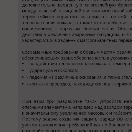
дополнительно введенную многослойную броню
между тыльной и лицевой частями многослойной
термостойкого пористого материала с низкой 
теплового поля пожара, а также от воздействия 
напряжением, с корпусом боевой части. Обесп
действия в различных аварийных ситуациях, и в 
характеристик в заданных массогабаритных параме
Современные требования к боевым частям различн
обеспечивающих взрывобезопасность в условиях в
- воздействия теплового поля пожара с темпера
- удара пуль и осколков;
- падения на различные основания, а также ста
- контакта проводов, находящихся под напряжен
При этом при разработке таких устройств не
опасными элементами, например над зарядом взры
к значительному увеличению массовых и габаритн
Поэтому задача создания защиты заряда ВВ или
учетом выполнения требований как по боевым ха
пожаробезопасности при заданных массовых и габ