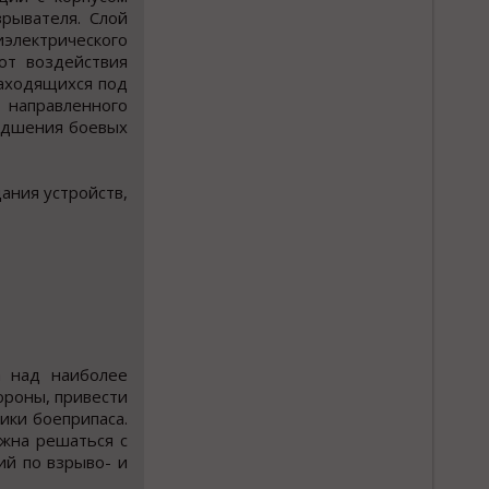
рывателя. Слой
электрического
от воздействия
находящихся под
 направленного
худшения боевых
ания устройств,
а над наиболее
ороны, привести
ики боеприпаса.
жна решаться с
ий по взрыво- и