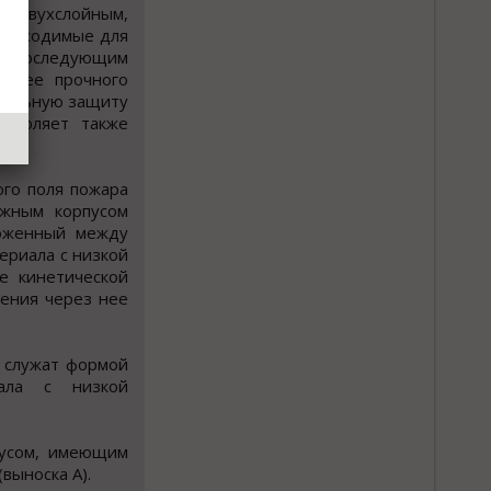
ен двухслойным,
необходимые для
е с последующим
более прочного
ительную защиту
озволяет также
ого поля пожара
ужным корпусом
ложенный между
ериала с низкой
е кинетической
дения через нее
и служат формой
иала с низкой
пусом, имеющим
выноска А).