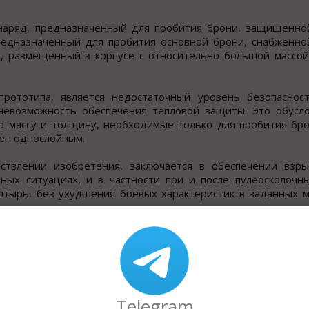
наряд, предназначенный для пробития брони, защищенно
, предназначенный для пробития основной брони, снабженн
, размещенный в корпусе с относительно большой массой
прототипа, является недостаточный уровень безопаснос
невозможность обеспечения тепловой защиты. Это обусло
 массу и толщину, необходимые только для пробития бро
нен однослойным.
ствлении изобретения, заключается в обеспечении взры
ных ситуациях, и в частности при и после пулеосколочны
штырь, без ухудшения боевых характеристик в заданных м
авленного действия, содержащей заряд ВВ, размещенный в
корпус выполнен двухслойным, причем наружный слой выполн
ой частью дополнительно введенной многослойной брони.
ьная части которой выполнены из высокопрочной легир
Telegram
 при указанных выше воздействиях. При этом для сох