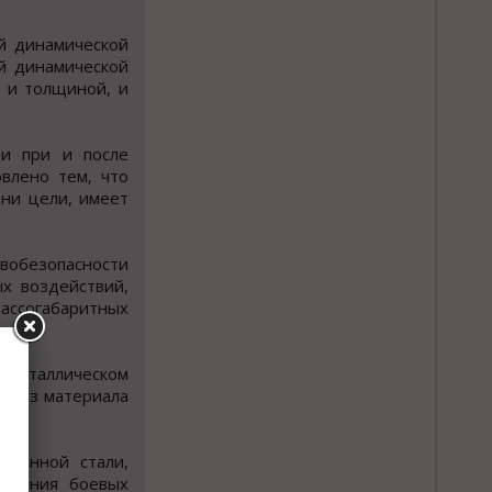
й динамической
ой динамической
 и толщиной, и
ти при и после
влено тем, что
ни цели, имеет
вобезопасности
х воздействий,
ассогабаритных
 металлическом
ен из материала
ованной стали,
ранения боевых