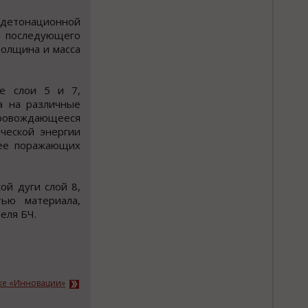
 детонационной
и последующего
толщина и масса
е слои 5 и 7,
а на различные
ровождающееся
ческой энергии
нее поражающих
ой дуги слой 8,
тью материала,
еля БЧ.
ке «Инновации»