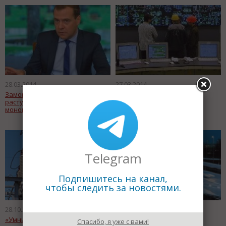
28.03.2014
27.03.2014
Замороженные тарифы ЖКХ
«Умный дом» сбережет
растут у предприятий-
инженерные сети города
монополистов
Telegram
Подпишитесь на канал,
чтобы следить за новостями.
28.10.2012
18.10.2012
«Умные» элетросети и
Традиции сменяются
Спасибо, я уже с вами!