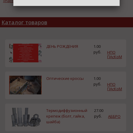
«пассивный» дом
инновациями
Каталог товаров
ДЕНЬ РОЖДЕНИЯ
1.00
руб.
НПО
ПАсКоМ
Оптические кроссы
1.00
руб.
НПО
ПАсКоМ
Термодиффузионный
27.00
крепеж (болт, гайка,
руб.
АББРО
шайба)