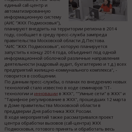
единый call-центр и
автоматизированную
информационную систему
(АИС "ЖКХ Подмосковья"),
планируют внедрить на территории региона в 2014
году, сообщает в среду пресс-служба зампреда
правительства Московской области Д.Пестова.
"АИС "ЖКХ Подмосковья", которую планируется
запустить к концу 2014 года, объединит под одной
информационной оболочкой различные направления
деятельности (кадровый аудит, бухгалтерию и т.д.) всех
предприятий жилищно-коммунального комплекса", -
говорится в сообщении.
По данным пресс-службы, о планах по внедрению новых
технологий стало известно в ходе семинаров "IT-
технологии и
инновации
в ЖКХ", ""Умные сети" в ЖКХ" и
"Тарифное регулирование в ЖКХ", прошедших 12 марта
в Доме правительства Московской области в
преддверии Дня работника ЖКХ России.
В ходе мероприятий также рассматривался проект
центра обработки вызовов (call-центра) ЖКХ
Подмосковья, готового принять и обработать весь