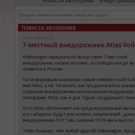
Новости автопрома
Индустриаль
департамента продаж и контрактации
ин
гражданского судостроения ...
Чт
Новости автопрома
28 Октября 2016
7-местный внедорожник Atlas Vol
Volkswagen официально представил 7-местный
внедорожник, назвал его имя , и сообщил когда а
появится в России.
По информации компании новый семиместный SUV
имя Atlas, а не Teramont, как предполагалось ранее
создания внедорожника использовали модульную
платформу MQB, как и для Tiguan следующего поко
Хотя Atlas обозначают как среднеразмерный авто
его габариты будут впечатлять покупателей : длин
внедорожника 5037 мм, ширина 1979 мм и высота 
"Atlas больше, чем любой другой Volkswagen, про