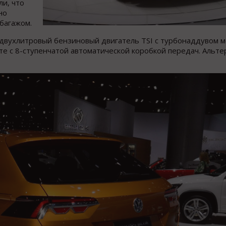
ли, что
но
багажом.
 :двухлитровый бензиновый двигатель TSI с турбонаддувом
кте с 8-ступенчатой автоматической коробкой передач. Альт