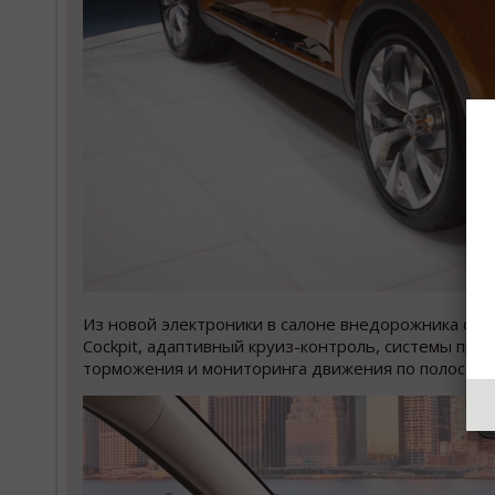
Из новой электроники в салоне внедорожника сто
Cockpit, адаптивный круиз-контроль, системы пр
торможения и мониторинга движения по полосам,