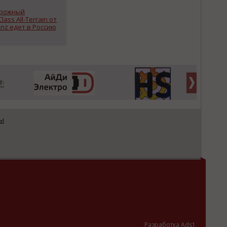
орожный
lass All-Terrain от
nz едет в Россию
ы
Разработка Ads1