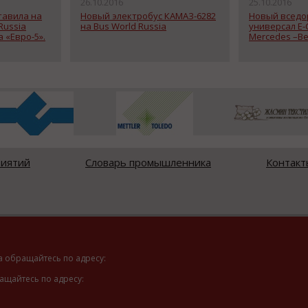
26.10.2016
25.10.2016
тавила на
Новый электробус КАМАЗ-6282
Новый всед
Russia
на Bus World Russia
универсал E-C
 «Евро-5».
Mercedes –Be
риятий
Словарь промышленника
Контакт
а обращайтесь по адресу:
ащайтесь по адресу: