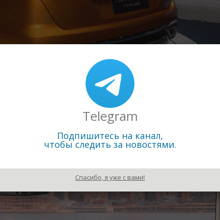
Telegram
Подпишитесь на канал,
чтобы следить за новостями.
ит отметить настраиваемую электронную панель приборов Vol
едупреждения фронтального столкновения, автономного экст
 парковочный ассистент и целый ряд мультимедийных возмо
Спасибо, я уже с вами!