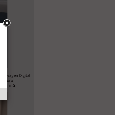
kswagen Digital
ренного
жностей.