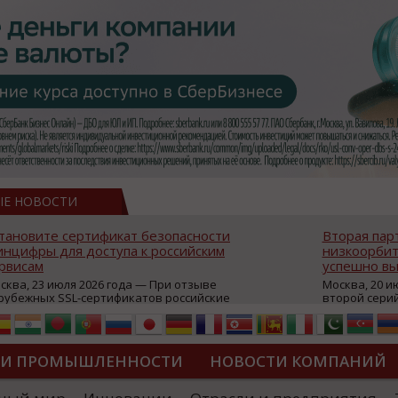
ЫЕ НОВОСТИ
тановите сертификат безопасности
Вторая пар
нцифры для доступа к российским
низкоорбит
рвисам
успешно вы
сква, 23 июля 2026 года — При отзыве
Москва, 20 и
рубежных SSL-сертификатов российские
второй сери
йты могут некорректно открываться в
аппаратов, к
остранных браузерах (Google Chrome,
масштабной 
fari, Edge и др.), а соединение с сервисами
группировки
жет отображаться как небезопасное.
интернет с 
ТИ ПРОМЫШЛЕННОСТИ
НОВОСТИ КОМПАНИЙ
которые ресурсы уже сообщили о
из ключевых
зможной недоступности и ошибках при
«Экономика 
дключении из-за отзывов сертификатов
трансформаци
ДИПЛОМЫ