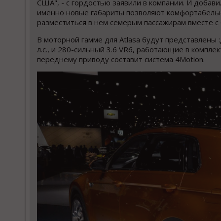
США", - с гордостью заявили в компании. И добави
именно новые габариты позволяют комфортабель
разместиться в нем семерым пассажирам вместе с 
В моторной гамме для Atlasa будут представлены
л.с., и 280-сильный 3.6 VR6, работающие в компле
переднему приводу составит система 4Motion.