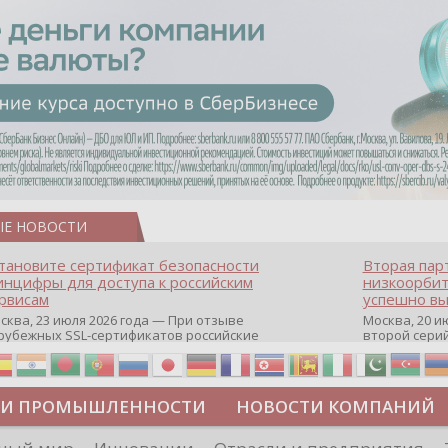
ЫЕ НОВОСТИ
тановите сертификат безопасности
Вторая пар
нцифры для доступа к российским
низкоорбит
рвисам
успешно вы
сква, 23 июля 2026 года — При отзыве
Москва, 20 и
рубежных SSL-сертификатов российские
второй сери
йты могут некорректно открываться в
аппаратов, к
остранных браузерах (Google Chrome,
масштабной 
fari, Edge и др.), а соединение с сервисами
группировки
жет отображаться как небезопасное.
интернет с 
ТИ ПРОМЫШЛЕННОСТИ
НОВОСТИ КОМПАНИЙ
которые ресурсы уже сообщили о
из ключевых
зможной недоступности и ошибках при
«Экономика 
дключении из-за отзывов сертификатов
трансформаци
ДИПЛОМЫ