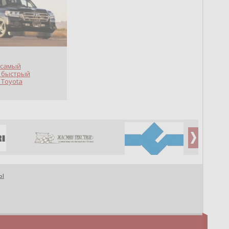
 самый
 быстрый
 Toyota
ы