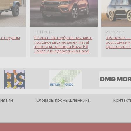
03.11.2017
28.10.2017
 от группы
В Санкт –Петербурге начались
335 км/час —
продажи двух моделей Haval
роскошный и
:нового кроссовера Haval H6
кроссовер от
Coupe и внедорожника Haval
H9
риятий
Словарь промышленника
Контакт