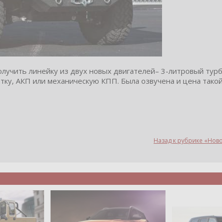
учить линейку из двух новых двигателей– 3-литровый турб
ку, АКП или механическую КПП. Была озвучена и цена так
Назад к рубрике «Нов