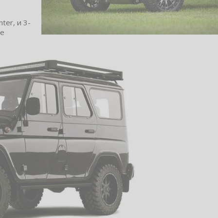
ter, и 3-
ке