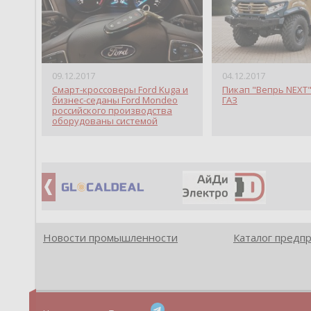
09.12.2017
04.12.2017
Смарт-кроссоверы Ford Kuga и
Пикап "Вепрь NEXT"
бизнес-седаны Ford Mondeo
ГАЗ
российского производства
оборудованы системой
дистанционного запуска
двигателя Ford Remote Star
Новости промышленности
Каталог предп