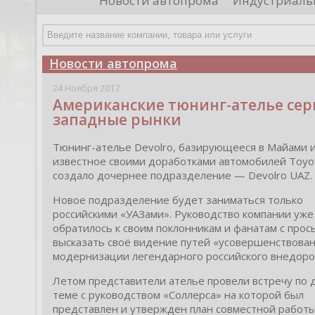
Новости автопрома
Индустриаль
департамента продаж и контрактации
ин
гражданского судостроения ...
Чт
Новости автопрома
24 Ноября 2017
Американские тюнинг-ателье сер
западные рынки
Тюнинг-ателье Devolro, базирующееся в Майами 
известное своими доработками автомобилей Toyot
создало дочернее подразделение — Devolro UAZ.
Новое подразделение будет заниматься только
российскими «УАЗами». Руководство компании уже
обратилось к своим поклонникам и фанатам с прос
высказать своё видение путей «усовершенствован
модернизации легендарного российского внедоро
Летом представители ателье провели встречу по 
теме с руководством «Соллерса» на которой был
представлен и утвержден план совместной работы