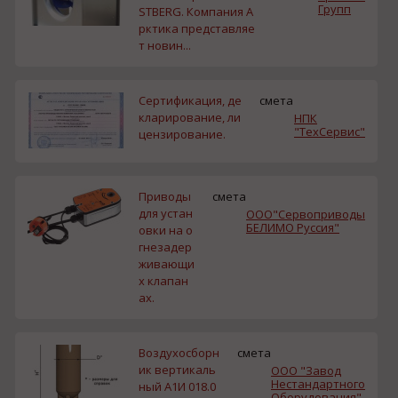
Групп
STBERG. Компания А
рктика представляе
т новин...
Сертификация, де
смета
кларирование, ли
НПК
"ТехСервис"
цензирование.
Приводы
смета
для устан
ООО"Сервоприводы
БЕЛИМО Руссия"
овки на о
гнезадер
живающи
х клапан
ах.
Воздухосборн
смета
ик вертикаль
ООО "Завод
Нестандартного
ный А1И 018.0
Оборудования"