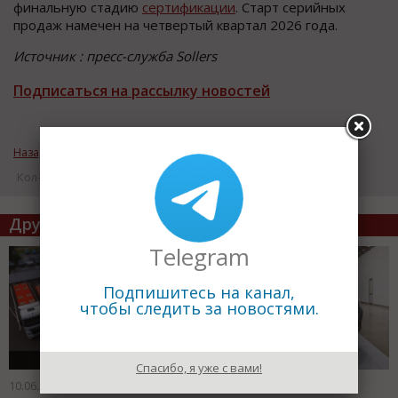
финальную стадию
сертификации
. Старт серийных
продаж намечен на четвертый квартал 2026 года.
Источник : пресс-служба Sollers
Подписаться на рассылку новостей
Назад к рубрике «Новости автопрома»
Кол-во просмотров: 4468
Другие статьи по теме
Telegram
Подпишитесь на канал,
чтобы следить за новостями.
Спасибо, я уже с вами!
10.06.2026
28.05.2026