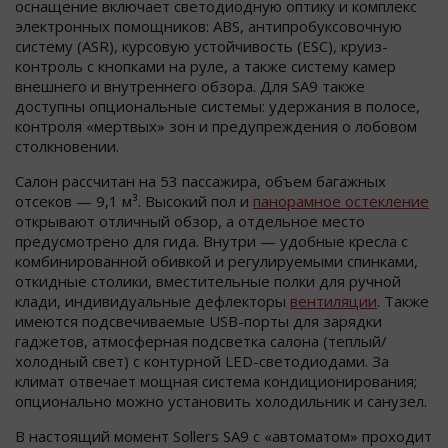
оснащение включает светодиодную оптику и комплекс
электронных помощников: ABS, антипробуксовочную
систему (ASR), курсовую устойчивость (ESC), круиз-
контроль с кнопками на руле, а также систему камер
внешнего и внутреннего обзора. Для SA9 также
доступны опциональные системы: удержания в полосе,
контроля «мертвых» зон и предупреждения о лобовом
столкновении.
Салон рассчитан на 53 пассажира, объем багажных
отсеков — 9,1 м³. Высокий пол и
панорамное остекление
открывают отличный обзор, а отдельное место
предусмотрено для гида. Внутри — удобные кресла с
комбинированной обивкой и регулируемыми спинками,
откидные столики, вместительные полки для ручной
клади, индивидуальные дефлекторы
вентиляции
. Также
имеются подсвечиваемые USB-порты для зарядки
гаджетов, атмосферная подсветка салона (теплый/
холодный свет) с контурной LED-светодиодами. За
климат отвечает мощная система кондиционирования;
опционально можно установить холодильник и санузел.
В настоящий момент Sollers SA9 с «автоматом» проходит