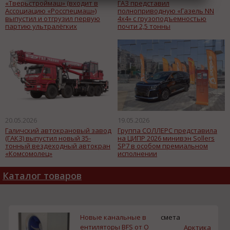
«Тверьстроймаш» (входит в
ГАЗ представил
Ассоциацию «Росспецмаш»)
полноприводную «Газель NN
выпустил и отгрузил первую
4х4» с грузоподъемностью
партию ультралёгких
почти 2,5 тонны
раздвижных полуприцепов ARL
35
20.05.2026
19.05.2026
Галичский автокрановый завод
Группа СОЛЛЕРС представила
(ГАКЗ) выпустил новый 35-
на ЦИПР 2026 минивэн Sollers
тонный вездеходный автокран
SP7 в особом премиальном
«Комсомолец»
исполнении
Каталог товаров
Новые канальные в
смета
ентиляторы BFS от O
Арктика