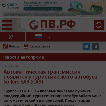
АЖНЫЕ НОВОСТИ
Войти
Регистрация
Новости автопрома
26 Мая 2026
Автоматическая трансмиссия
появится у туристического автобуса
Sollers SA9 (СА9)
Группа «СОЛЛЕРС» впервые показала публике
предсерийный туристический автобус Sollers SA9 с
автоматической трансмиссией. Презентация
прошла в Санкт-Петербурге в рамках