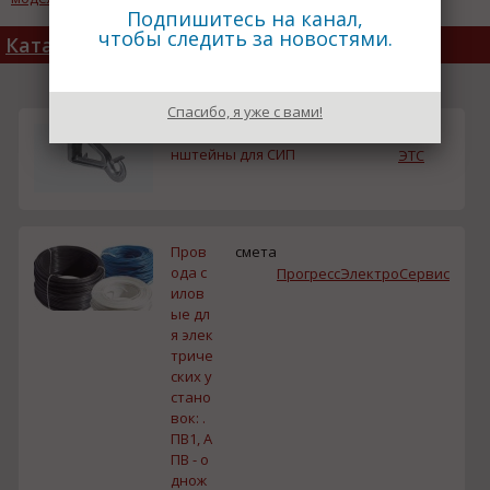
A3
Подпишитесь на канал,
чтобы следить за новостями.
Каталог товаров
Спасибо, я уже с вами!
Продаем крюки и кро
смета
нштейны для СИП
ЭТС
Пров
смета
ода с
ПрогрессЭлектроСервис
илов
ые дл
я элек
триче
ских у
стано
вок: .
ПВ1, А
ПВ - о
днож