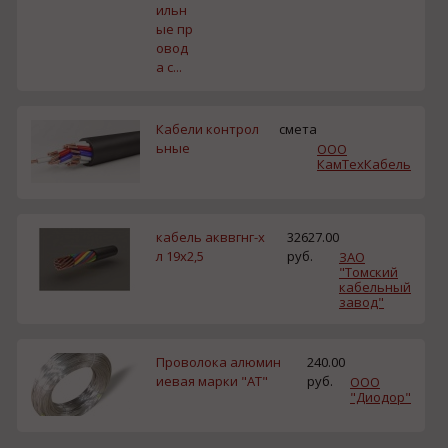
ильн
ые пр
овод
а с...
Кабели контрол
смета
ьные
ООО
КамТехКабель
кабель акввгнг-х
32627.00
л 19х2,5
руб.
ЗАО
"Томский
кабельный
завод"
Проволока алюмин
240.00
иевая марки "АТ"
руб.
ООО
"Диодор"