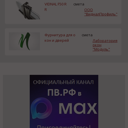
VIDNAL F50 R
смета
R
ООО
"ВидналПрофиль"
Фурнитура для о
смета
кон и дверей
Лаборатория
окон
"Модуль"