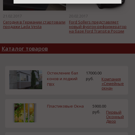
21.02.2017
20.02.2017
Сегодня в Германии стартовали
Ford Sollers представляет
продажи Lada Vesta
новый фургон-рефрижератор
на базе Ford Transit в России
Каталог товаров
Остекление бал
17000.00
конов и лоджий
руб.
Компания
«Семейные
ПВХ
окна»
Пластиковые Окна
5900.00
руб.
Первый
Оконный
Двор