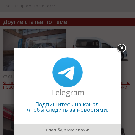
Кол-во просмотров: 18326
Другие статьи по теме
07.03.2017
04.03.2017
Фотоотчет с презентации
Грузопассажирский минивэн на
НОВОГО Volkswagen Tiguan
базе Lada Largus от компании
Telegram
«Самотлор-НН»
Подпишитесь на канал,
чтобы следить за новостями.
Спасибо, я уже с вами!