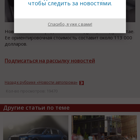
чтобы следить за новостями.
Спасибо, я уже с вами!
Новинка начнет продаваться в следующем году в Китае.
Ее ориентировочная стоимость составит около 113 000
долларов.
Подписаться на рассылку новостей
Назад к рубрике «Новости автопрома»
Кол-во просмотров: 19470
Другие статьи по теме