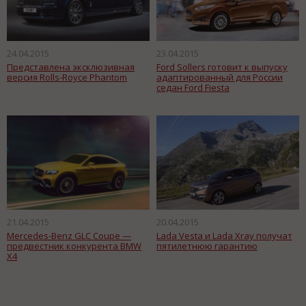
24.04.2015
23.04.2015
Представлена эксклюзивная
Ford Sollers готовит к выпуску
версия Rolls-Royce Phantom
адаптированный для России
седан Ford Fiesta
21.04.2015
20.04.2015
Mercedes-Benz GLC Coupe —
Lada Vesta и Lada Xray получат
предвестник конкурента BMW
пятилетнюю гарантию
X4