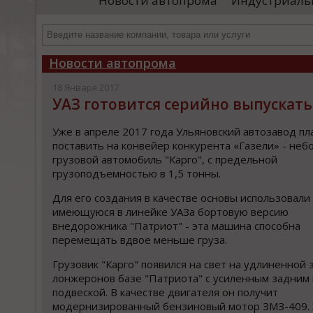
Новости автопрома
Индустриаль
департамента продаж и контрактации
ин
гражданского судостроения ...
Чт
Новости автопрома
18 Января 2017
УАЗ готовится серийно выпускать
Уже в апреле 2017 года Ульяновский автозавод п
поставить на конвейер конкурента «Газели» - не
грузовой автомобиль "Карго", с предельной
грузоподъемностью в 1,5 тонны.
Для его создания в качестве основы использовали
имеющуюся в линейке УАЗа бортовую версию
внедорожника "Патриот" - эта машина способна
перемещать вдвое меньше груза.
Грузовик "Карго" появился на свет на удлиненной 
лонжеронов базе "Патриота" с усиленным задним
подвеской. В качестве двигателя он получит
модернизированный бензиновый мотор ЗМЗ-409. 