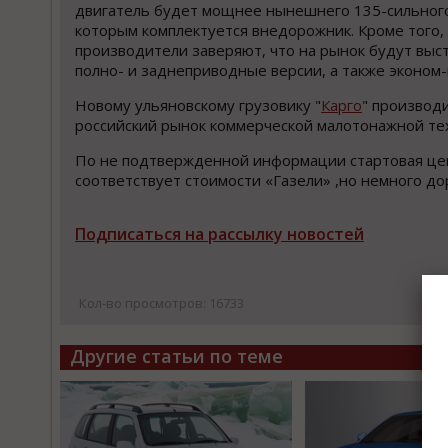
двигатель будет мощнее нынешнего 135-сильног
которым комплектуется внедорожник. Кроме того,
производители заверяют, что на рынок будут выс
полно- и заднеприводные версии, а также эконом
Новому ульяновскому грузовику "
Карго
" производи
российский рынок коммерческой малотонажной те
По не подтвержденной информации стартовая цена
соответствует стоимости «Газели» ,но немного до
Подписаться на рассылку новостей
Кол-во просмотров: 16733
Другие статьи по теме