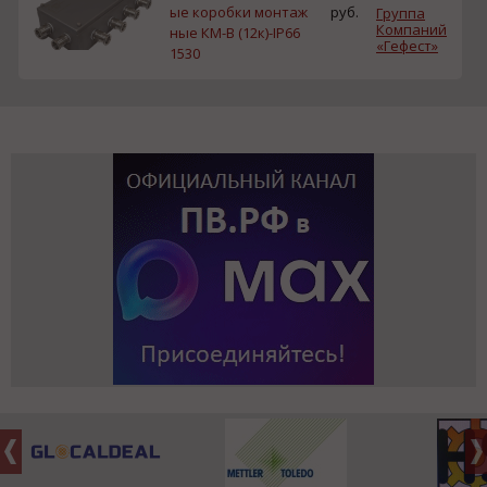
ые коробки монтаж
руб.
Группа
Компаний
ные КМ-В (12к)-IP66
«Гефест»
1530