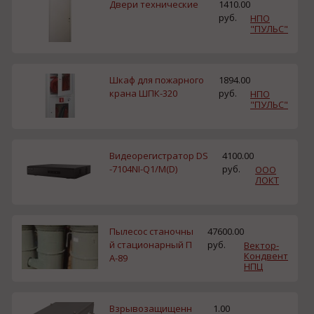
Двери технические
1410.00
руб.
НПО
"ПУЛЬС"
Шкаф для пожарного
1894.00
крана ШПК-320
руб.
НПО
"ПУЛЬС"
Видеорегистратор DS
4100.00
-7104NI-Q1/M(D)
руб.
ООО
ЛОКТ
Пылесос станочны
47600.00
й стационарный П
руб.
Вектор-
Кондвент
А-89
НПЦ
Взрывозащищенн
1.00