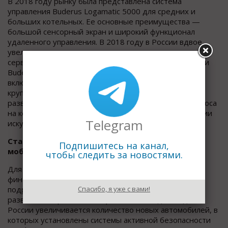
В 2018 году рынку была представлена система
управления Buderus Logamatic 5000 для средних и
больших котельных. Ее основные преимущества —
большой сенсорный экран и широкий функционал
удаленного управления. В 2018 году в России вдвое
увеличилось количество постоянных клиентов
сервисной онлайн-службы, а в сервисной сети Bosch и
Buderus появилось 37 новых центров. Сейчас сеть
включает в себя более 700 центров, и является
крупнейшей в стране. Дальнейшие перспективы
развития подразделения связаны с увеличением спроса
на конденсационные котлы и включающие технологии
Telegram
искусственного интеллекта системы управления.
Стабильность в сегменте Решения для
Подпишитесь на канал,
мобильности
чтобы следить за новостями.
Для направления
Решения для мобильности
2018
финансовый год был также успешным: бизнес
подразделения автомобильных комплектующих
Спасибо, я уже с вами!
развивался и рос вместе с рынком. С каждым годом в
России увеличивается количество новых автомобилей, в
которых установлены системы активной безопасности