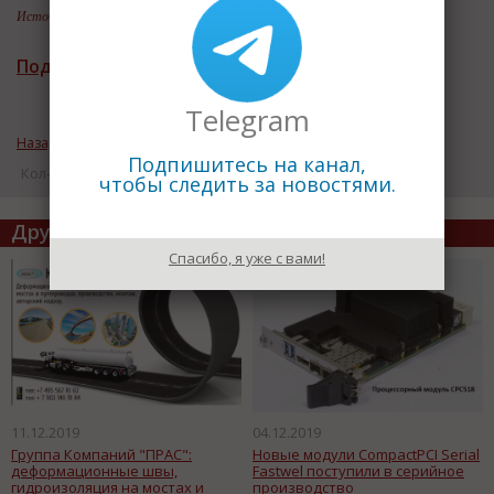
Источник информации:
ОДК
Подписаться на рассылку новостей
Telegram
Назад к рубрике «Новости компаний»
Подпишитесь на канал,
Кол-во просмотров: 12153
чтобы следить за новостями.
Другие статьи по теме
Спасибо, я уже с вами!
11.12.2019
04.12.2019
Группа Компаний "ПРАС":
Новые модули CompactPCI Serial
деформационные швы,
Fastwel поступили в серийное
гидроизоляция на мостах и
производство