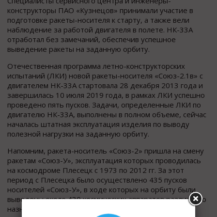
Специалисты сервисного центра и инженеры-
конструкторы ПАО «Кузнецов» принимали участие в
подготовке ракеты-носителя к старту, а также вели
наблюдение за работой двигателя в полете. НК-33А
отработал без замечаний, обеспечив успешное
выведение ракеты на заданную орбиту.
Отечественная программа летно-конструкторских
испытаний (ЛКИ) новой ракеты-носителя «Союз-2.1в» с
двигателем НК-33А стартовала 28 декабря 2013 года и
завершилась 10 июля 2019 года, в рамках ЛКИ успешно
проведено пять пусков. Задачи, определенные ЛКИ по
двигателю НК-33А, выполнены в полном объеме, сейчас
началась штатная эксплуатация изделия по выводу
полезной нагрузки на заданную орбиту.
Напомним, ракета-носитель «Союз-2» пришла на смену
ракетам «Союз-У», эксплуатация которых проводилась
на космодроме Плесецк с 1973 по 2012 гг. За этот
период с Плесецка было осуществлено 435 пусков
носителей «Союз-У», в ходе которых на орбиту были
выведены около 430 космических аппаратов различного
назначения.