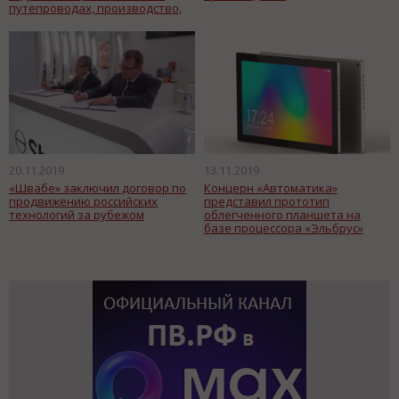
путепроводах, производство,
монтаж, авторский надзор
20.11.2019
13.11.2019
«Швабе» заключил договор по
Концерн «Автоматика»
продвижению российских
представил прототип
технологий за рубежом
облегченного планшета на
базе процессора «Эльбрус»