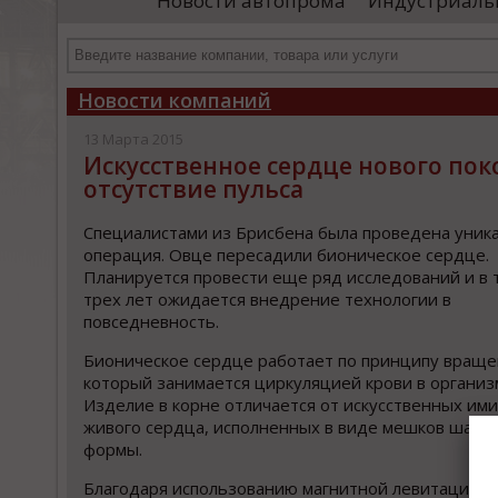
Новости автопрома
Индустриаль
проводятся необходимые проверки, после
«Ур
чего спутники начнут...
про
выс
...
Новости компаний
13 Марта 2015
Искусственное сердце нового пок
отсутствие пульса
Специалистами из Брисбена была проведена уник
операция. Овце пересадили бионическое сердце.
Планируется провести еще ряд исследований и в 
трех лет ожидается внедрение технологии в
повседневность.
Бионическое сердце работает по принципу враще
который занимается циркуляцией крови в организ
Изделие в корне отличается от искусственных им
живого сердца, исполненных в виде мешков шаро
формы.
Благодаря использованию магнитной левитации с