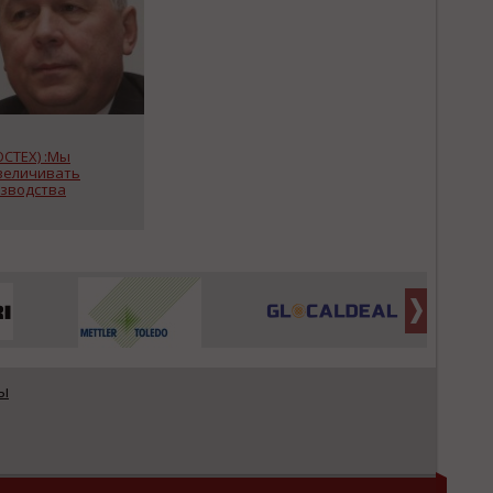
СТЕХ) :Мы
величивать
зводства
ы