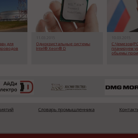
11.03.2015
10.03.2015
ав» для
Однокристальные системы
C.Чемезов(РО
проводов
Intel® Xeon® D
планируем у
обьемы прои
риятий
Словарь промышленника
Контакт