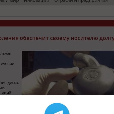
ный мир
Инновации
Отрасли и предприятия
большая чест
альские локомотивы»)
Президента и 
изводственного комплекса для выпуска
окоскоростных поездов. Главный вывод,
оления обеспечит своему носителю долг
альная
течении
ния диска,
ме.
итаций
образной
рок