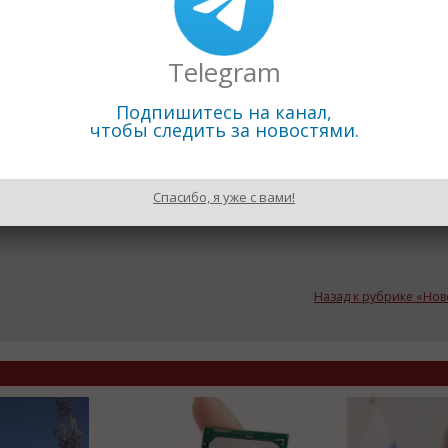
10 лет.
 название
Telegram
о сердца на прототип, у животного в артериях пропал пульс,
анные хирурги из Америки и Австралии.
Подпишитесь на канал,
чтобы следить за новостями.
димо финансирование в размере трех миллионов долларов.
пущена на сайте The Common Good.
Спасибо, я уже с вами!
Назад к рубрике «Но