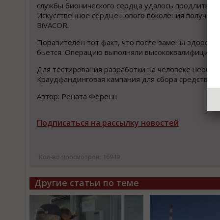
службы бионического сердца удалось продлить на 
Искусственное сердце нового поколения получило
BiVACOR.
Поразителен тот факт, что после замены здоровог
бьется. Операцию выполняли высококвалифициров
Для тестирования разработки на человеке необхо
Краудфандинговая кампания для сбора средств за
Автор: Рената Ференц
Подписаться на рассылку новостей
Кол-во просмотров: 16949
Другие статьи по теме