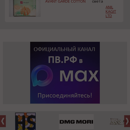
AVANT GARDE COTTON
смета
ANIL
KAGIT
LTD