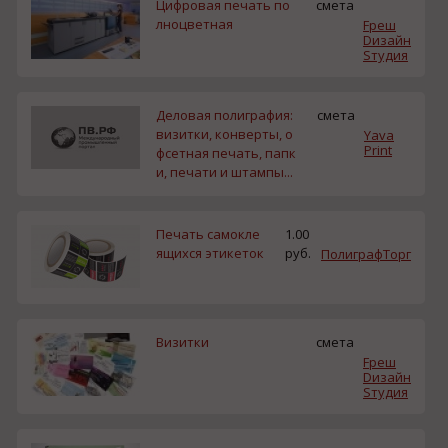
Цифровая печать по
смета
лноцветная
Fреш
Dизайн
Sтудия
Деловая полиграфия:
смета
визитки, конверты, о
Yava
Print
фсетная печать, папк
и, печати и штампы...
Печать самокле
1.00
ящихся этикеток
руб.
ПолиграфТорг
Визитки
смета
Fреш
Dизайн
Sтудия