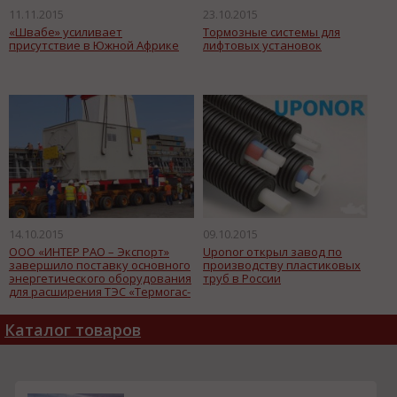
11.11.2015
23.10.2015
«Швабе» усиливает
Тормозные системы для
присутствие в Южной Африке
лифтовых установок
14.10.2015
09.10.2015
ООО «ИНТЕР РАО – Экспорт»
Uponor открыл завод по
завершило поставку основного
производству пластиковых
энергетического оборудования
труб в России
для расширения ТЭС «Термогас-
Мачала» в Эквадоре
Каталог товаров