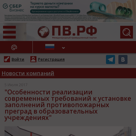
АЖНЫЕ НОВОСТИ
Войти
Регистрация
Новости компаний
5 Июля 2017
"Особенности реализации
современных требований к установке
заполнений противопожарных
преград в образовательных
учреждениях"