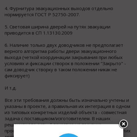
4. Фурнитура эвакуационных выходов отдельно
нормируется ГОСТ Р 52750-2007.
5. Световая ширина дверей на путях эвакуации
приводится в СП 1.13130.2009
6. Наличие только двух доводчиков не предполагает
верного алгоритма работы двери эвакуационного
выхода (четкой координации закрывания при любых
условиях и фиксации створок в положении "Закрыто" -
сам доводчик створку в таком положении никак не
фиксирует)
И т.д.
Все эти требования должны быть изначально учтены и
указаны в проекте, а правильная их интеграция в одном
из типовых конкретных изделий объекта - совместная
задача с поставщиком/изготовителем. В наших
решениях это есть. А зачастую на практике
проектировщик часто указывает либо только часть этих
требований, либо сразу закладывает некое