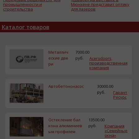
промышленности и
Мюнхене представит оптику
строительства
для лазеров
Каталог товаров
Металлич
7000.00
еские две
руб.
Acerodoors,
производственная
ри
компания
Автобетононасос
30000.00
руб.
Гарант
Ресурс
Остекление бал
13500.00
кона алюминиев
руб.
Компания
«Семейные
ым профилем
окна»