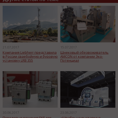
21.07.2017
15.07.2017
Компания Liebherr представила
Шнековый обезвоживатель
в России сваебойную и буровую
AMCON от компании Эко-
установку LRB 355
Потенциал
30.06.2017
23.06.2017
Передовые решения EKF для
«Швабе» на выставке в