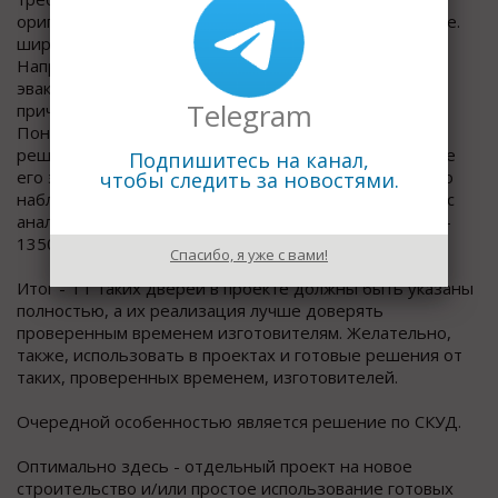
оригинальное решение одного из малоизвестных (т.е.
широко известного в узких кругах) изготовителя.
Например, однопольную металлическую дверь
эвакуационного выхода с шириной створки 1200 мм,
Telegram
причем сразу в детских садах (т.е. именно детям).
Понятно, что такое неопробованное оригинальное
решение приводим к печальным последствиям в ходе
Подпишитесь на канал,
его эксплуатации. Также (в продолжение темы) лично
чтобы следить за новостями.
наблюдал решение пластиковой остекленной двери с
аналогично кривой тяжелой створкой шириной 1200-
1350мм, причем такие двери ведут в учебный класс!
Спасибо, я уже с вами!
Итог - ТТ таких дверей в проекте должны быть указаны
полностью, а их реализация лучше доверять
проверенным временем изготовителям. Желательно,
также, использовать в проектах и готовые решения от
таких, проверенных временем, изготовителей.
Очередной особенностью является решение по СКУД.
Оптимально здесь - отдельный проект на новое
строительство и/или простое использование готовых