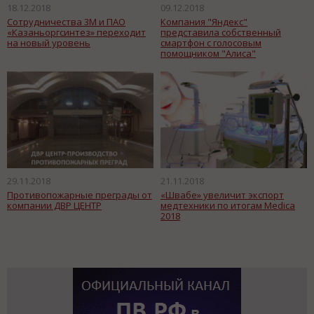
18.12.2018
09.12.2018
Сотрудничества 3М и ПАО
Компания "Яндекс"
«Казаньоргсинтез» переходит
представила собственный
на новый уровень
смартфон с голосовым
помощником "Алиса"
29.11.2018
21.11.2018
Противопожарные преграды от
«Швабе» увеличит экспорт
компании ДВР ЦЕНТР
медтехники по итогам Medica
2018