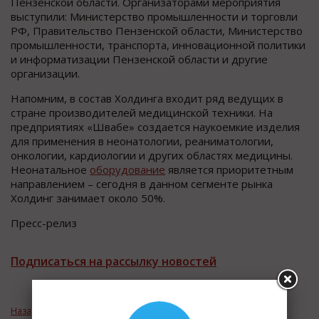
Пензенской области. Организаторами мероприятия
выступили: Министерство промышленности и торговли
РФ, Правительство Пензенской области, Министерство
промышленности, транспорта, инновационной политики
и информатизации Пензенской области и другие
организации.
Напомним, в состав Холдинга входит ряд ведущих в
стране производителей медицинской техники. На
предприятиях «Швабе» создается наукоемкие изделия
для применения в неонатологии, реаниматологии,
онкологии, кардиологии и других областях медицины.
Неонатальное
оборудование
является приоритетным
направлением – сегодня в данном сегменте рынка
Холдинг занимает около 50%.
Пресс-релиз
Подписаться на рассылку новостей
Назад к рубрике «Новости компаний»