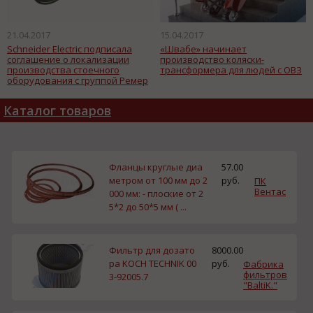
21.04.2017
15.04.2017
Schneider Electric подписала
«Швабе» начинает
соглашение о локализации
производство коляски-
производства стоечного
трансформера для людей с ОВЗ
оборудования с группой Ремер
Каталог товаров
Фланцы круглые диа
57.00
метром от 100 мм до 2
руб.
ПК
Вентас
000 мм: - плоские от 2
5*2 до 50*5 мм ( ...
Фильтр для дозато
8000.00
ра KOCH TECHNIK 00
руб.
Фабрика
фильтров
3-92005.7
"BaltiK."