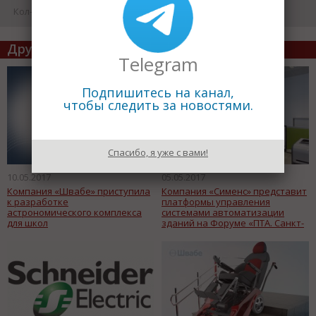
Кол-во просмотров: 15934
Другие статьи по теме
Telegram
Подпишитесь на канал,
чтобы следить за новостями.
Спасибо, я уже с вами!
10.05.2017
05.05.2017
Компания «Швабе» приступила
Компания «Сименс» представит
к разработке
платформы управления
астрономического комплекса
системами автоматизации
для школ
зданий на Форуме «ПТА. Санкт-
Петербург 2017»