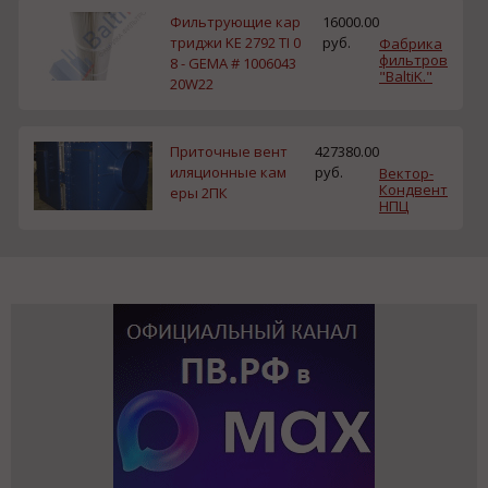
Фильтрующие кар
16000.00
триджи KE 2792 TI 0
руб.
Фабрика
фильтров
8 - GEMA # 1006043
"BaltiK."
20W22
Приточные вент
427380.00
иляционные кам
руб.
Вектор-
Кондвент
еры 2ПК
НПЦ