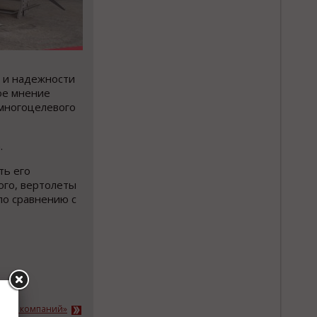
 и надежности
ое мнение
 многоцелевого
.
ть его
ого, вертолеты
по сравнению с
вости компаний»