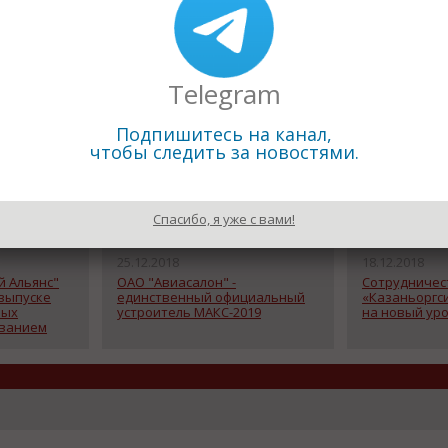
Telegram
Подпишитесь на канал,
чтобы следить за новостями.
Спасибо, я уже с вами!
25.12.2018
18.12.2018
й Альянс"
ОАО "Авиасалон" -
Сотрудничес
 выпуске
единственный официальный
«Казаньоргс
ных
устроитель МАКС-2019
на новый ур
ованием
териалов