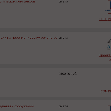
стических комплексов
смета
СПЕЦМ
ции на перепланировку/ реконстру
смета
Проект
"
2500.00 руб.
ICON D
даний и сооружений
смета