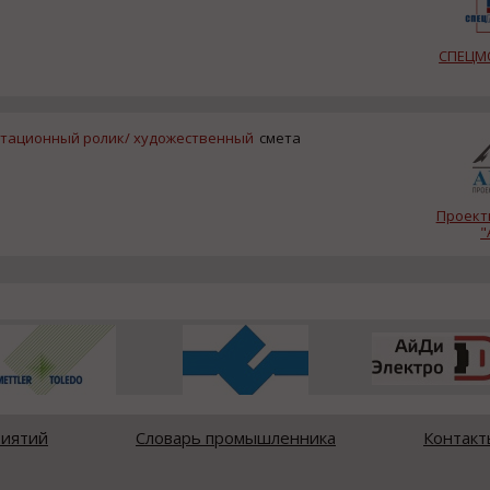
СПЕЦМ
нтационный ролик/ художественный
смета
Проект
"
риятий
Словарь промышленника
Контакт