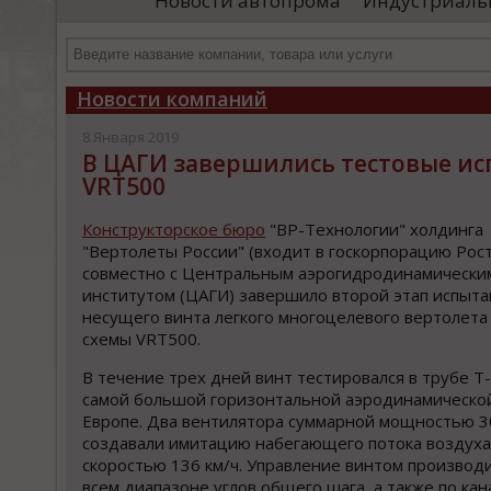
Новости автопрома
Индустриаль
иностранными удостоверяющими центрами.
пр
Чтобы...
че
Новости компаний
8 Января 2019
В ЦАГИ завершились тестовые ис
VRT500
Конструкторское бюро
"ВР-Технологии" холдинга
"Вертолеты России" (входит в госкорпорацию Рос
совместно с Центральным аэрогидродинамически
институтом (ЦАГИ) завершило второй этап испыт
несущего винта легкого многоцелевого вертолета
схемы VRT500.
В течение трех дней винт тестировался в трубе Т
самой большой горизонтальной аэродинамической
Европе. Два вентилятора суммарной мощностью 
создавали имитацию набегающего потока воздуха
скоростью 136 км/ч. Управление винтом производ
всем диапазоне углов общего шага, а также по кан