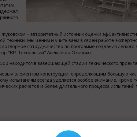
ьтатам
ыдержал
бранного
 Жуковском – авторитетный источник оценки эффективности
ной техники. Мы ценим и учитываем в своей работе экспертн
одотворное сотрудничество по программе создания легкого
тор "ВР-Технологий" Александр Охонько.
500 находится в завершающей стадии технического проекта
ючевым элементом конструкции, определяющим большую час
тому испытаниям всегда уделяется особое внимание. Кроме т
ческих расчетов и более длительного процесса испытаний 
Назад к рубрике «Но