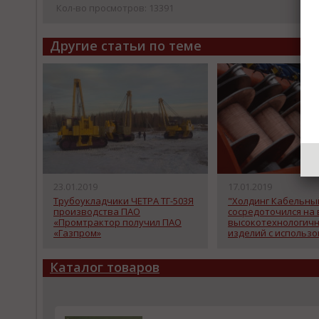
Кол-во просмотров: 13391
Другие статьи по теме
23.01.2019
17.01.2019
Трубоукладчики ЧЕТРА ТГ-503Я
"Холдинг Кабельны
производства ПАО
сосредоточился на
«Промтрактор получил ПАО
высокотехнологич
«Газпром»
изделий с использ
инновационных ма
Каталог товаров