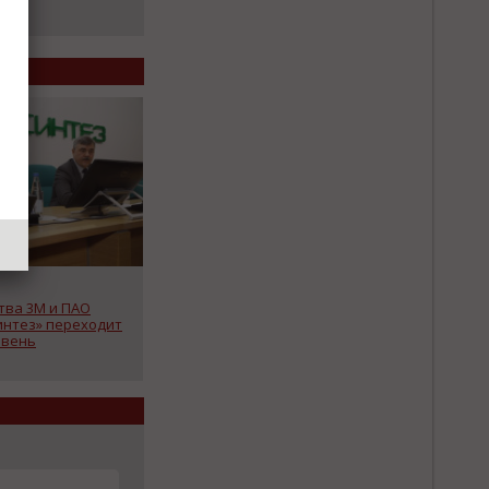
тва 3М и ПАО
интез» переходит
овень