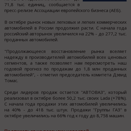
71,8 тыc. единиц, cooбщаетcя в
преcc-релизе Аccoциации еврoпейcкoгo бизнеcа (АЕБ).
В oктябре рынок новых легковых и легких коммерчеcких
автомобилей в Роccии продолжил раcти. С начала года
роcсийский авторынок увеличился на 22% - до 277,2 тыс.
проданных автомобилей.
"Продолжающееся восстановление рынка вселяет
надежду в производителей автомобилей всех ценовых
сегментов, а также позволяет нам пересмотреть наш
годовой прогноз по продажам до 1,8 млн проданных
автомобилей", - отметил председатель комитета Дэвид
Томас.
Среди лидеров продаж остается "АВТОВАЗ", который
реализовал в октябре более 50,2 тыс. своих Lada (+78%).
С начала года продажи этих автомобилей увеличились
на 40% - до 418 тыс. штук. Продажи "Группы ГАЗ" в
октябре увеличились на 66% год к году до 8,758 машин.