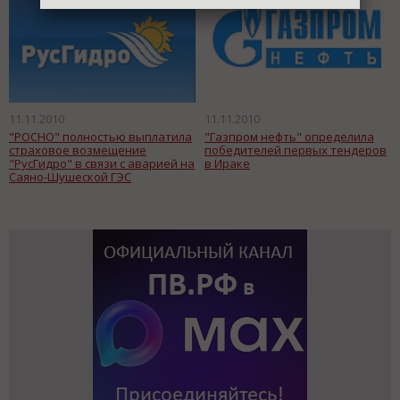
11.11.2010
11.11.2010
"РОСНО" полностью выплатила
"Газпром нефть" определила
страховое возмещение
победителей первых тендеров
"РусГидро" в связи с аварией на
в Ираке
Саяно-Шушеской ГЭС