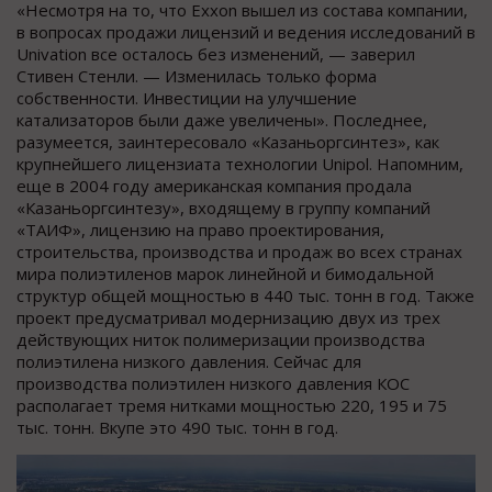
«Несмотря на то, что Exxon вышел из состава компании,
в вопросах продажи лицензий и ведения исследований в
Univation все осталось без изменений, — заверил
Стивен Стенли. — Изменилась только форма
собственности. Инвестиции на улучшение
катализаторов были даже увеличены». Последнее,
разумеется, заинтересовало «Казаньоргсинтез», как
крупнейшего лицензиата технологии Unipol. Напомним,
еще в 2004 году американская компания продала
«Казаньоргсинтезу», входящему в группу компаний
«ТАИФ», лицензию на право проектирования,
строительства, производства и продаж во всех странах
мира полиэтиленов марок линейной и бимодальной
структур общей мощностью в 440 тыс. тонн в год. Также
проект предусматривал модернизацию двух из трех
действующих ниток полимеризации производства
полиэтилена низкого давления. Сейчас для
производства полиэтилен низкого давления КОС
располагает тремя нитками мощностью 220, 195 и 75
тыс. тонн. Вкупе это 490 тыс. тонн в год.