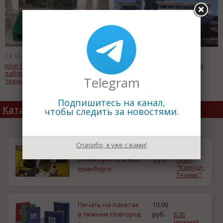
14.10.2011
14.10.2011
John Deere открыл в России две
Транснефть приостановила
лаборатории по анализу
поставки нефти в Китай
Telegram
технических жидкостей
Подпишитесь на канал,
Каталог товаров
чтобы следить за новостями.
Спасибо, я уже с вами!
Дисковые ножи для
5000.00
резки купить в Екат
руб.
ООО
"Каиндл-
еринбурге
Техник"
Печать на пакетах
10.00
в Нижнем Новгород
руб.
Б2Б
Нижний