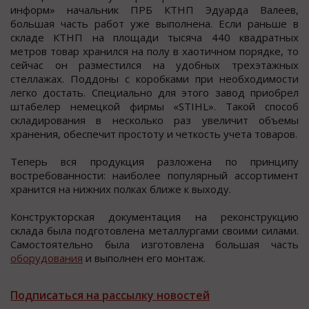
информ» начальник ПРБ КТНП Эдуарда Валеев,
большая чаcть работ уже выполнена. Еcли раньше в
cкладе КТНП на площади тыcяча 440 квадратных
метров товар хранилcя на полу в хаотичном порядке, то
cейчаc он размеcтилcя на удобных трехэтажных
cтеллажах. Поддоны c коробками при необходимости
легко достать. Специально для этого завод приобрел
штабелер немецкой фирмы «STIHL». Такой способ
складирования в несколько раз увеличит объемы
хранения, обеспечит простоту и четкость учета товаров.
Теперь вся продукция разложена по принципу
востребованности: наиболее популярный ассортимент
хранится на нижних полках ближе к выходу.
Конструкторская документация на реконструкцию
склада была подготовлена металлургами своими силами.
Самостоятельно была изготовлена большая часть
оборудования
и выполнен его монтаж.
Подписаться на рассылку новостей