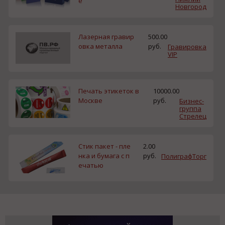
е
Новгород
Лазерная гравир
500.00
овка металла
руб.
Гравировка
VIP
Печать этикеток в
10000.00
Москве
руб.
Бизнес-
группа
Стрелец
Стик пакет - пле
2.00
нка и бумага с п
руб.
ПолиграфТорг
ечатью