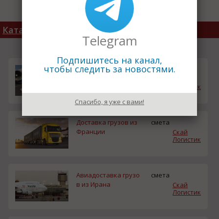
Каталог товаров
Telegram
Подпишитесь на канал,
чтобы следить за новостями.
Авиаперевозки груз
смета
ов из Индии
Скай
Логистик
Спасибо, я уже с вами!
Доставка грузов из
смета
Франции
Скай
Логистик
Авиадоставка грузо
смета
в из Ирана
Скай
Логистик