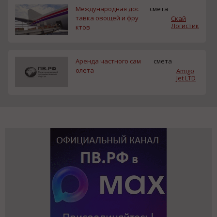
Международная дос
смета
тавка овощей и фру
Скай
Логистик
ктов
Аренда частного сам
смета
олета
Amigo
Jet LTD