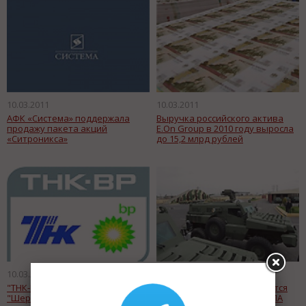
10.03.2011
10.03.2011
АФК «Система» поддержала
Выручка российского актива
продажу пакета акций
E.On Group в 2010 году выросла
«Ситроникса»
до 15,2 млрд рублей
10.03.2011
10.03.2011
"ТНК-BP Холдинг" купила 74,9%
В Азербайджане планируется
"Шереметьево"
освоить производство БПЛА