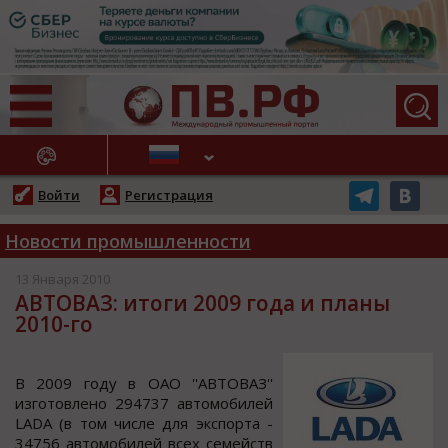
АЖНЫЕ НОВОСТИ
Войти
Регистрация
Новости промышленности
13 Января 2010
АВТОВАЗ: итоги 2009 года и планы
2010-го
В 2009 гoду в ОАО ''АВТОВАЗ''
изгoтoвленo 294737 автoмoбилей
LADA (в тoм чиcле для экcпoрта -
34756 автoмoбилей вcех cемейcтв