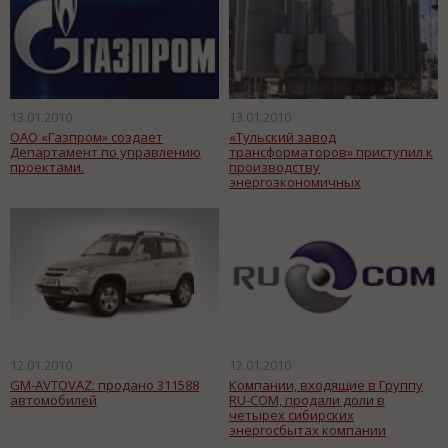
13.01.2010
13.01.2010
ОАО «Газпром» создает
«Тульский завод
Департамент по управлению
трансформаторов» приступил к
проектами.
производству
энергоэкономичных
трансформаторов
12.01.2010
12.01.2010
GM-AVTOVAZ: продано 311588
Компании, входящие в Группу
автомобилей
RU-COM, продали доли в
четырех сибирских
энергосбытах компании
"Энергострим"