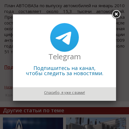
План АВТОВАЗа по выпуску автомобилей на январь 2010
года составляет около 15,3 тысячи автомобилей.
Предварительно утвержденный годовой план выпуска
составляет около 446 тысяч автомобилей (в том числе
около 40 тысяч автомобилей для экспорта). Данная
цифра была озвучена во время презентации
антикризисной программы АВТОВАЗа в октябре 2009
года. Также в 2010 году планируется изготовить около
51 тысячи сборочных комплектов.
Telegram
Подписаться на рассылку новостей
Подпишитесь на канал,
чтобы следить за новостями.
Назад к рубрике «Новости промышленности»
Спасибо, я уже с вами!
Кол-во просмотров: 17045
Другие статьи по теме