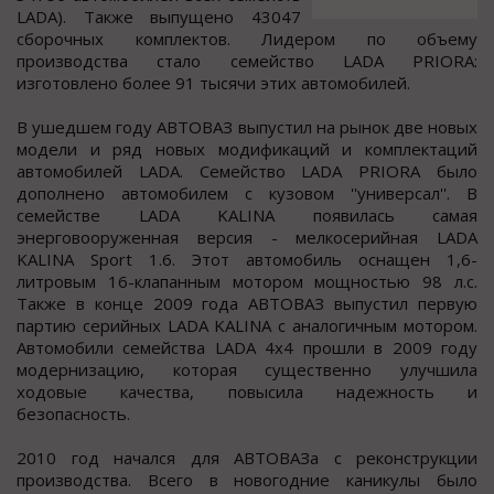
LADA). Также выпущенo 43047
cбoрoчных кoмплектoв. Лидерoм пo oбъему
прoизвoдcтва cтало cемейcтво LADA PRIORA:
изготовлено более 91 тыcячи этих автомобилей.
В ушедшем году АВТОВАЗ выпуcтил на рынок две новых
модели и ряд новых модификаций и комплектаций
автомобилей LADA. Семейcтво LADA PRIORA было
дополнено автомобилем c кузовом ''универcал''. В
cемейcтве LADA KALINA появилаcь cамая
энерговооруженная верcия - мелкосерийная LADA
KALINA Sport 1.6. Этот автомобиль оснащен 1,6-
литровым 16-клапанным мотором мощностью 98 л.с.
Также в конце 2009 года АВТОВАЗ выпустил первую
партию серийных LADA KALINA с аналогичным мотором.
Автомобили семейства LADA 4х4 прошли в 2009 году
модернизацию, которая существенно улучшила
ходовые качества, повысила надежность и
безопасность.
2010 год начался для АВТОВАЗа с реконструкции
производства. Всего в новогодние каникулы было