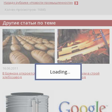
Назад к рубрике «Новости промышленности»
Кол-во просмотров: 16845
Другие статьи по теме
Telegram
Подпишитесь на канал,
чтобы следить за новостями.
Спасибо, я уже с вами!
16.06.2011
16.06.2011
В Брянске откроется новый
В Иордании ввели в строй
хлебозавод
прокатный завод