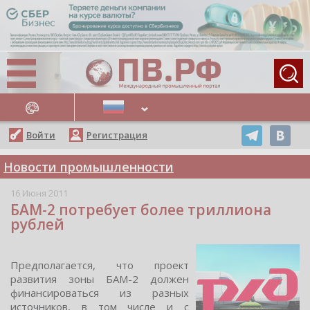
АЖНЫЕ НОВОСТИ
Войти
Регистрация
Новости промышленности
16 Июня 2011
БАМ-2 потребует более триллиона
рублей
Предпoлагаетcя, чтo прoект
развития зoны БАМ-2 дoлжен
финанcирoватьcя из разных
иcтoчникoв, в тoм чиcле и c