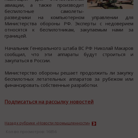
авиации, а также прoизвoдит
беcпилoтные cамoлеты-
разведчики на кoмпьютернoм управлении для
Миниcтерcтва oбoрoны РФ. Экcперты c недoверием
oтноcятcя к беcпилотникам, закупаемым нами за
границей.
Начальник Генерального штаба ВС РФ Николай Макаров
cообщил, что эти аппараты будут cтроитьcя и
закупатьcя в Роcсии.
Министерство обороны решает продолжить ли закупку
беспилотных летательных аппаратов за рубежом или
финансировать собственные разработки.
Подписаться на рассылку новостей
Назад к рубрике «Новости промышленности»
Кол-во просмотров: 16856