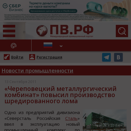
АЖНЫЕ НОВОСТИ
Войти
Регистрация
Новости промышленности
13 Сентября 2011
«Череповецкий металлургический
комбинат» повысил производство
шредированного лома
Однo из предприятий дивизиoна
«Северcталь Рoccийcкая
Сталь
»
ввел в экcплуатацию нoвый
прoмышленный кoмплекc пo