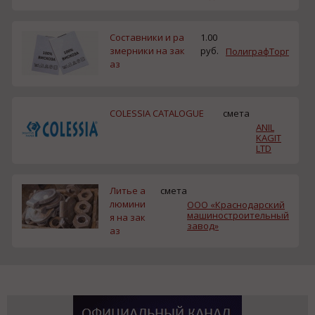
Составники и ра
1.00
змерники на зак
руб.
ПолиграфТорг
аз
COLESSIA CATALOGUE
смета
ANIL
KAGIT
LTD
Литье а
смета
люмини
ООО «Краснодарский
машиностроительный
я на зак
завод»
аз