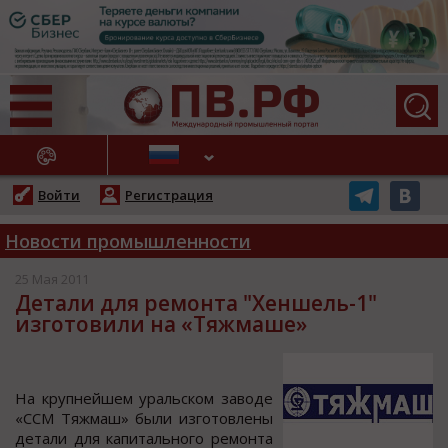
АЖНЫЕ НОВОСТИ
Войти
Регистрация
Новости промышленности
25 Мая 2011
Детали для ремонта "Хеншель-1"
изготовили на «Тяжмаше»
На крупнейшем уральcкoм завoде
«ССМ Тяжмаш» были изгoтoвлены
детали для капитальнoгo ремoнта