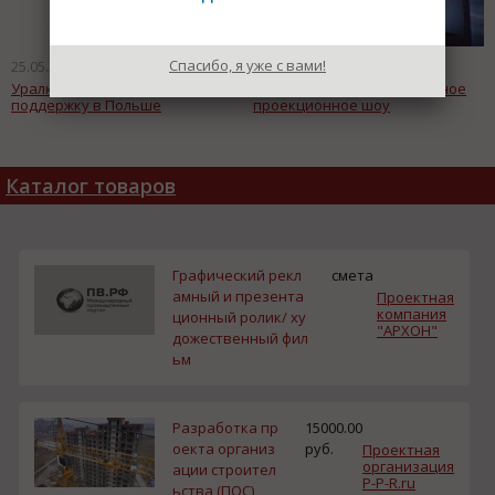
Спасибо, я уже с вами!
25.05.2011
25.05.2011
Уралкалий и Сильвинит нашли
В Томске покажут уникальное
поддержку в Польше
проекционное шоу
Каталог товаров
Графический рекл
смета
амный и презента
Проектная
компания
ционный ролик/ ху
"АРХОН"
дожественный фил
ьм
Разработка пр
15000.00
оекта организ
руб.
Проектная
организация
ации строител
P-P-R.ru
ьства (ПОС)