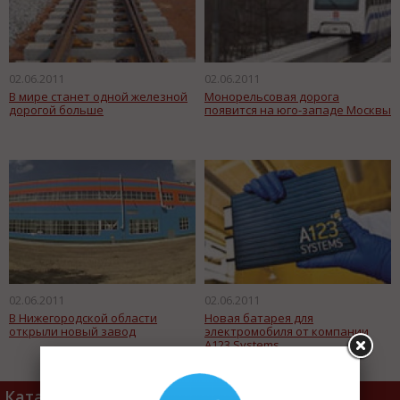
02.06.2011
02.06.2011
В мире станет одной железной
Монорельсовая дорога
дорогой больше
появится на юго-западе Москвы
02.06.2011
02.06.2011
В Нижегородской области
Новая батарея для
открыли новый завод
электромобиля от компании
A123 Systems
Каталог товаров