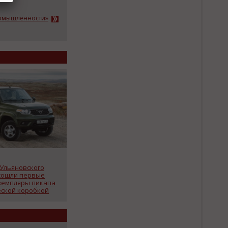
ромышленности»
 Ульяновского
сошли первые
земпляры пикапа
еской коробкой