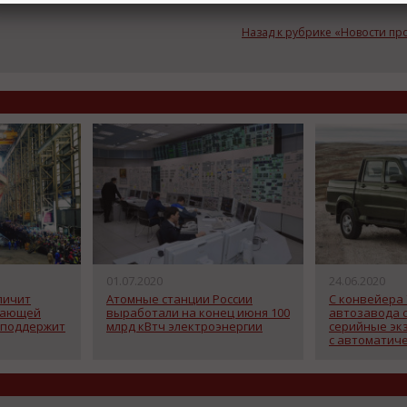
Назад к рубрике «Новости п
01.07.2020
24.06.2020
личит
Атомные станции России
С конвейера
вающей
выработали на конец июня 100
автозавода 
 поддержит
млрд кВтч электроэнергии
серийные эк
с автоматич