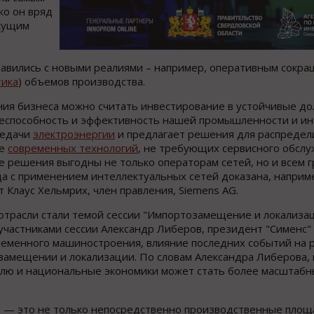
ко он вряд
екущим
авились с новыми реалиями – например, оперативным сокра
ика
) объемов производства.
ния бизнеса можно считать инвестирование в устойчивые д
еспособность и эффективность нашей промышленности и ин
редачи
электроэнергии
и предлагает решения для распреде
ке
современных технологий
, не требующих сервисного обслу
 решения выгодны не только операторам сетей, но и всем 
да с применением интеллектуальных сетей доказана, наприме
 Клаус Хельмрих, член правления, Siemens AG.
расли стали темой сессии "Импортозамещение и локализаци
участниками сессии Александр Либеров, президент "Сименс" 
ременного машиностроения, влияние последних событий на 
тозамещении и локализации. По словам Александра Либерова
влю и национальные экономики может стать более масштабн
 — это не только непосредственно производственные площа