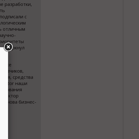
е разработки,
ть
 подписали с
ологическим
ь отличным
научно-
приоритеты
подчеркнул
также
аказчиков,
елия, средства
erator наши
льзования
директор
 основа бизнес-