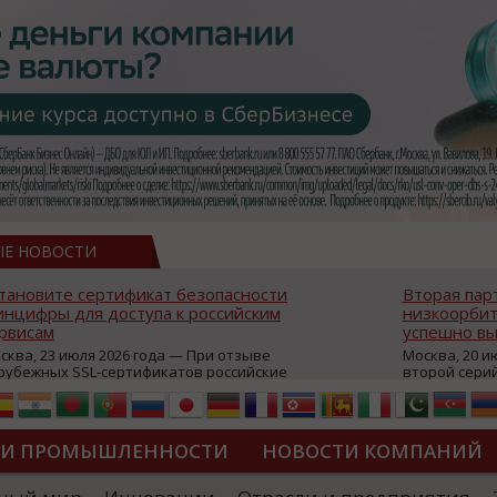
ЫЕ НОВОСТИ
тановите сертификат безопасности
Вторая пар
нцифры для доступа к российским
низкоорбит
рвисам
успешно вы
сква, 23 июля 2026 года — При отзыве
Москва, 20 и
рубежных SSL-сертификатов российские
второй сери
йты могут некорректно открываться в
аппаратов, к
остранных браузерах (Google Chrome,
масштабной 
fari, Edge и др.), а соединение с сервисами
группировки
жет отображаться как небезопасное.
интернет с 
ТИ ПРОМЫШЛЕННОСТИ
НОВОСТИ КОМПАНИЙ
которые ресурсы уже сообщили о
из ключевых
зможной недоступности и ошибках при
«Экономика 
дключении из-за отзывов сертификатов
трансформаци
ДИПЛОМЫ