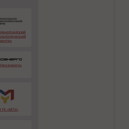
еленоградский
нологический
центр»
Неоэнерго»
 ГК «МТУ»