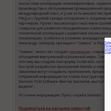
экосистема кооперации: инжиниринговые, сервисн
производства и обслуживания промышленной прод
международный опыт, и у нас есть множество приме
РЖД и с Группой Синара соглашение о создании и
партнером. Проект высокоскоростных магистрале
стимулом для развития объединённых компетенци
технической кооперации с развитием локального 
локализации, особенно в условиях лихорадочных 
Александр Либеров, президент "Сименс" в России.
"Сименс" много лет создает
инновации
, стирая г
объединяя виртуальный и реальный миры. Тема об
поэтому мы создали платформу Xcelerator, котор
быстрой разработки приложений Mendix и операци
заказчики могут создавать приложения, предназн
собранной информации на этапах конструкторско-
Siemens PLM Software Виктор Беспалов, выступая 
модели".
Источник информации: Пресс-служба Siemens
Подписаться на рассылку новостей