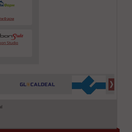
жФарм
bon Studio
ы