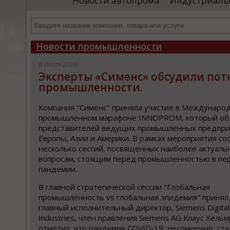
Новости автопрома
Индустриаль
департамента продаж и контрактации
ин
гражданского судостроения ...
Чт
Новости промышленности
8 Июля 2020
Эксперты «Сименс» обсудили пот
промышленности.
Компания "Сименс" приняла участие в Междунаро
промышленном марафоне INNOPROM, который об
представителей ведущих промышленных предпри
Европы, Азии и Америки. В рамках мероприятия со
несколько сессий, посвященных наиболее актуал
вопросам, стоящим перед промышленностью в пе
пандемии.
В главной стратегической сессии "Глобальная
промышленность vs глобальная эпидемия" принял
главный исполнительный директор, Siemens Digital
Industries, член правления Siemens AG Клаус Хельм
отметил, что пандемия COVID-19, несомненно, ст