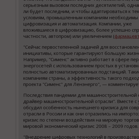
серьезным вызовом последних десятилетий, одна
ли будет последним, и чтобы адаптироваться к т
условиям, промышленным компаниям необходимы
цифровизация и автоматизация. Компании, уже
вложившиеся в цифровизацию, более успешно спр
частности, автопром) или увеличением (
фармацевт
"Сейчас первостепенной задачей для восстановле
инициативы, которые гарантируют большую жизн
Например, "Сименс" активно работает в сфере пе
энергосетей с использованием простых в установ
полностью автоматизированных подстанций. Такие
компаниям страны, а эффективность такого подхо
проекта "Сименс" для Ленэнерго", — комментирует
Последствия пандемии для машиностроительной от
драйвер машиностроительной отрасли". Вместе с 
обсудил особенность нынешнего кризиса для сов
отрасли в России и как они отразились на импор
кризис по степени воздействия на мировую торго
мировой экономический кризис 2008 – 2009 годов.
"Внедрение цифровых технологий в производство