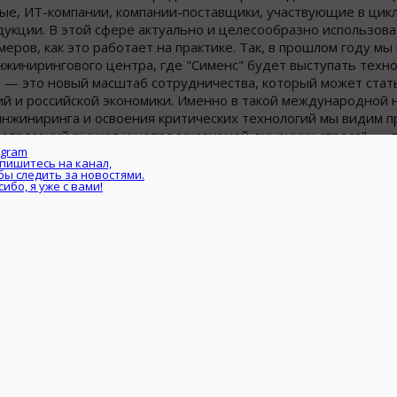
ые, ИТ-компании, компании-поставщики, участвующие в цикл
укции. В этой сфере актуально и целесообразно использова
ров, как это работает на практике. Так, в прошлом году мы
нжинирингового центра, где "Сименс" будет выступать техн
й — это новый масштаб сотрудничества, который может стат
й и российской экономики. Именно в такой международной 
инжиниринга и освоения критических технологий мы видим 
потрясений рынков и непредсказуемой динамики спроса", — 
раницы между этапами разработки и эксплуатации изделий, а 
мена и управления данными является ключевой для наших з
ая объединяет технологии управления жизненным циклом изд
онную систему интернета вещей MindSphere. Благодаря Xcel
аченные для оценки эксплуатационных характеристик и испо
Telegram
технологического проектирования", — заявил генеральный 
на сессии "Экономика результата: цифровые данные как новая
Подпишитесь на канал,
чтобы следить за новостями.
Спасибо, я уже с вами!