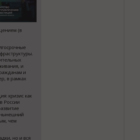
щением (в
олгосрочные
фраструктуры.
лительных
живания, и
гражданам и
р, в рамках
я: кризис как
в России
развитие
, нынешний
ым, чем
дки, но и вся