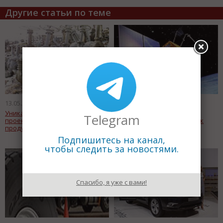
Другие статьи по теме
13.05.2011
13.05.2011
Уникальный совместный
ОАО «ИСС» открыл новый
Telegram
проект по выпуску нового
производственный участок
продукта
Подпишитесь на канал,
чтобы следить за новостями.
Спасибо, я уже с вами!